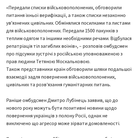
«Передали списки військовополонених, обговорили
питання їхньої верифікації, а також списки незаконно
увʼязнених цивільних. Обмінялися посилками та листами
для військовополонених. Передали 1500 пакунків з
теплим одягом та іншими необхідними речами. Відбулася
репатріація тіл загиблих воїнів», – розповів омбудсмен
про підсумки зустрічі з російською уповноваженою з
прав людини Тетяною Москальковою.
Також представники країн обговорили шляхи подальшої
взаємодії задля повернення військовополонених,
цивільних та розв'язання гуманітарних питань.
Раніше омбудсмен Дмитро Лубінець заявив, що до
нового року можуть бути позитивні новини щодо
повернення українців з полону Росії, однак не
виключено що агресор може зірвати домовленості.