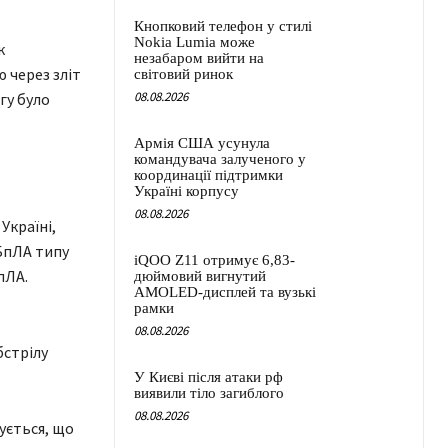
Кнопковий телефон у стилі
Nokia Lumia може
к
незабаром вийти на
 через зліт
світовий ринок
08.08.2026
гу було
Армія США усунула
командувача залученого у
координації підтримки
Україні корпусу
08.08.2026
Україні,
БпЛА типу
iQOO Z11 отримує 6,83-
пЛА.
дюймовий вигнутий
AMOLED-дисплей та вузькі
рамки
08.08.2026
бстрілу
У Києві після атаки рф
виявили тіло загиблого
08.08.2026
зується, що