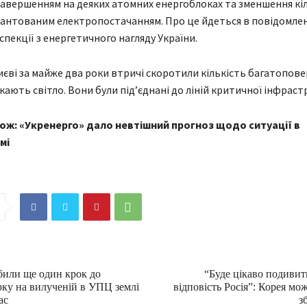
 завершенням на деяких атомних енергоблоках та зменшення кі
арантованим електропостачанням. Про це йдеться в повідомле
спекції з енергетичного нагляду України.
Києві за майже два роки втричі скоротили кількість багатопове
кають світло. Вони були під’єднані до ліній критичної інфраст
ож: «Укренерго» дало невтішний прогноз щодо ситуації в
мі
били ще один крок до
“Буде цікаво подивити
рку на вилученій в УПЦ землі
відповість Росія”: Корея мо
ас
з