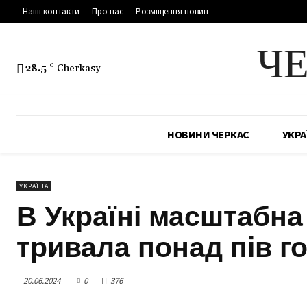
Наші контакти
Про нас
Розміщення новин
Ч
28.5
C
Cherkasy
НОВИНИ ЧЕРКАС
УКРА
УКРАЇНА
В Україні масштабна
тривала понад пів г
20.06.2024
0
376