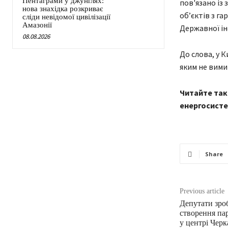
Пентаграми у джунглях:
пов'язано із
нова знахідка розкриває
об’єктів з г
сліди невідомої цивілізації
Амазонії
Державної ін
08.08.2026
До слова, у 
яким не вими
Читайте так
енергосисте
Share
Previous article
Депутати зро
створення па
у центрі Черк