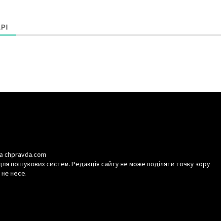
РІ
а chpravda.com
для пошукових систем. Редакція сайту не може поділяти точку зору
 не несе.