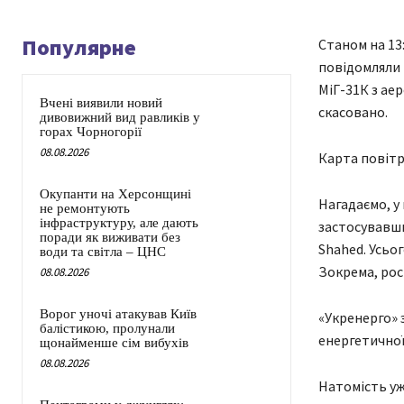
Популярне
Станом на 13:
повідомляли 
МіГ-31К з ае
Вчені виявили новий
скасовано.
дивовижний вид равликів у
горах Чорногорії
08.08.2026
Карта повітр
Окупанти на Херсонщині
Нагадаємо, у 
не ремонтують
інфраструктуру, але дають
застосувавши
поради як виживати без
Shahed. Усьог
води та світла – ЦНС
Зокрема, рос
08.08.2026
Ворог уночі атакував Київ
«Укренерго» з
балістикою, пролунали
енергетичної
щонайменше сім вибухів
08.08.2026
Натомість уж