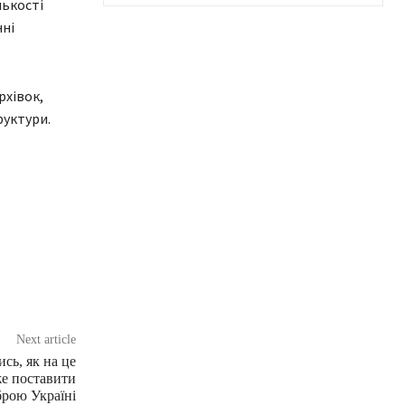
лькості
нні
рхівок,
руктури.
Next article
сь, як на це
же поставити
брою Україні