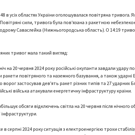
48 в усіх областях України оголошувалася повітряна тривога. Я
Повітряні сили, тривога була пов'язана з ракетною небезпекою
родрому Саваслейка (Нижньогородська область). О 14:19 триво
яних тривог мала такий вигляд:
ніч на 20 червня 2024 року російські окупанти завдали удару по 
 ракети повітряного та наземного базування, а також ударні 
о ворог застосував дев'ять ракет різних типів та 27 ударних Б
ійські війська атакували енергетичну інфраструктуру країни.
більшує обсяги відключень світла на 20 червня після нічного о
 інфраструктури.
е в серпні 2024 року ситуація з електроенергією трохи стабілі