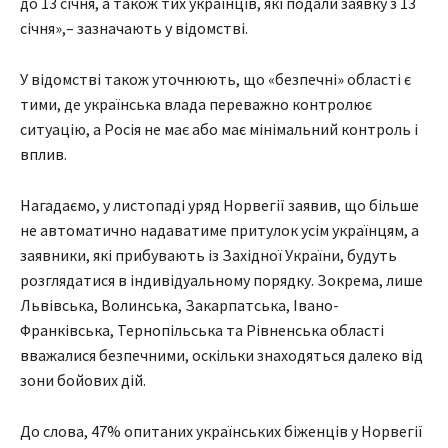
до 13 січня, а також тих українців, які подали заявку з 13
січня»,– зазначають у відомстві.
У відомстві також уточнюють, що «безпечні» області є
тими, де українська влада переважно контролює
ситуацію, а Росія не має або має мінімальний контроль і
вплив.
Нагадаємо, у листопаді уряд Норвегії заявив, що більше
не автоматично надаватиме притулок усім українцям, а
заявники, які прибувають із Західної України, будуть
розглядатися в індивідуальному порядку. Зокрема, лише
Львівська, Волинська, Закарпатська, Івано-
Франківська, Тернопільська та Рівненська області
вважалися безпечними, оскільки знаходяться далеко від
зони бойових дій.
До слова, 47% опитаних українських біженців у Норвегії