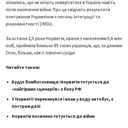
зізнались, що не хочуть повертатися в Україну навіть
після закінчення війни. Про це свідчать результати
опитування Управління з питань інтеграції та
різноманітності (IMDi).
За останні 2,5 роки Норвегія, країна з населенням 5,6 млн
осіб, прийняла близько 85 тисяч українців, що, за даними
Осло, більше, ніж її північні сусіди.
Читайте також:
Будує бомбосховища: Норвегія готується до
«найгірших сценаріїв» з боку РФ
У Норвегії перекинувся і впав у воду автобус, є
постраждалі
Норвегія посилено готується до війни