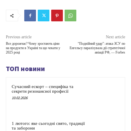
Previous article
Next article
Все дорожчає? Чому зростають ціни
“Подвійний удар”: атака ЗСУ по
на продукти в Україні та що чекати у
Енгельсу паралізувала дії стратегічної
2025 році
авіації РФ, — Forbes
ТОП новини
Сучасний ескорт – специфіка та
секрети резонансної професії
10.02.2026
1 лютого: яке сьогодні свято, традиції
та заборони