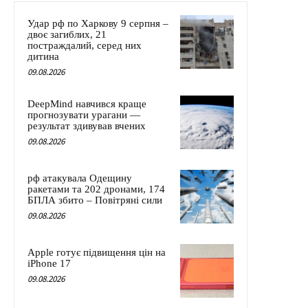
Удар рф по Харкову 9 серпня –
двоє загиблих, 21
постраждалий, серед них
дитина
09.08.2026
DeepMind навчився краще
прогнозувати урагани —
результат здивував вчених
09.08.2026
рф атакувала Одещину
ракетами та 202 дронами, 174
БПЛА збито – Повітряні сили
09.08.2026
Apple готує підвищення цін на
iPhone 17
09.08.2026