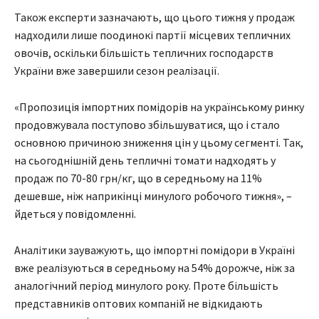
Також експерти зазначають, що цього тижня у продаж
надходили лише поодинокі партії місцевих тепличних
овочів, оскільки більшість тепличних господарств
України вже завершили сезон реалізації.
«Пропозиція імпортних помідорів на українському ринку
продовжувала поступово збільшуватися, що і стало
основною причиною зниження цін у цьому сегменті. Так,
на сьогоднішній день тепличні томати надходять у
продаж по 70-80 грн/кг, що в середньому на 11%
дешевше, ніж наприкінці минулого робочого тижня», –
йдеться у повідомленні.
Аналітики зауважують, що імпортні помідори в Україні
вже реалізуються в середньому на 54% дорожче, ніж за
аналогічний період минулого року. Проте більшість
представників оптових компаній не відкидають