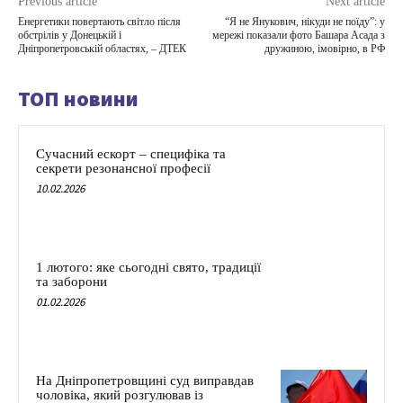
Previous article
Next article
Енергетики повертають світло після
“Я не Янукович, нікуди не поїду”: у
обстрілів у Донецькій і
мережі показали фото Башара Асада з
Дніпропетровській областях, – ДТЕК
дружиною, імовірно, в РФ
ТОП новини
Сучасний ескорт – специфіка та
секрети резонансної професії
10.02.2026
1 лютого: яке сьогодні свято, традиції
та заборони
01.02.2026
На Дніпропетровщині суд виправдав
чоловіка, який розгулював із