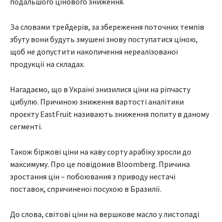
подальшого цінового зниження.
За словами трейдерів, за збереження поточних темпів
збуту вони будуть змушені знову поступатися ціною,
щоб не допустити накопичення нереалізованої
продукції на складах.
Нагадаємо, що в Україні знизилися ціни на ріпчасту
цибулю. Причиною зниження вартості аналітики
проєкту EastFruit називають зниження попиту в даному
сегменті.
Також біржові ціни на каву сорту арабіку зросли до
максимуму. Про це повідомив Bloomberg. Причина
зростання цін – побоювання з приводу нестачі
поставок, спричиненої посухою в Бразилії.
До слова, світові ціни на вершкове масло у листопаді