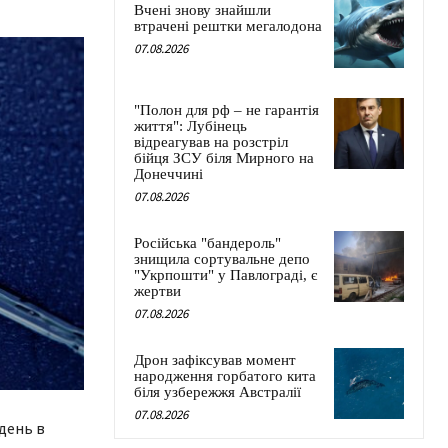
Вчені знову знайшли
втрачені рештки мегалодона
07.08.2026
"Полон для рф – не гарантія
життя": Лубінець
відреагував на розстріл
бійця ЗСУ біля Мирного на
Донеччині
07.08.2026
Російська "бандероль"
знищила сортувальне депо
"Укрпошти" у Павлограді, є
жертви
07.08.2026
Дрон зафіксував момент
народження горбатого кита
біля узбережжя Австралії
07.08.2026
вдень в