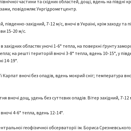
 північної частини та східних областей, дощі, вдень на півдні к
озами, повідомляє Укргідрометцентр.
й, південно-західний, 7-12 м/с, вночі в Україні, крім заходу та п
ви 15-20 м/с.
 західних областях уночі 1-6° тепла, на поверхні ґрунту заморо
епла; на решті територій вночі 3-8° тепла, вдень 10-15°, у пів
і 14-19°.
'ї Карпат вночі без опадів, вдень мокрий сніг; температура вн
ітня вночі дощ, удень без суттєвих опадів. Вітер західний, 7-12 
ночі 4-6° тепла, вдень 12-14°.
нтральної геофізичної обсерваторії ім. Бориса Срезневського,