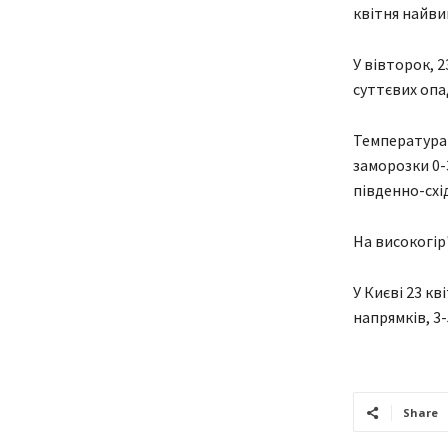
квітня найвищ
У вівторок, 2
суттєвих опад
Температура в
заморозки 0-3
південно-схід
На високогір'
У Києві 23 кв
напрямків, 3-
Share