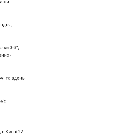
раїни
івдня,
зки 0-3°,
денно-
очі та вдень
м/с.
 в Києві 22