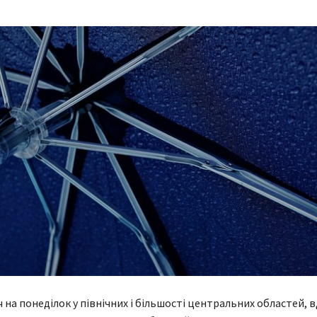
іч на понеділок у північних і більшості центральних областей, 