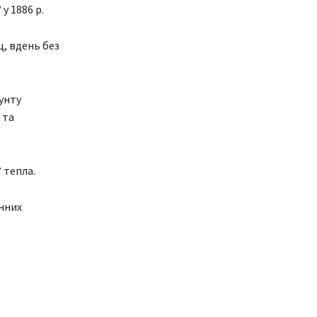
у 1886 р.
щ, вдень без
рунту
 та
 тепла.
інних