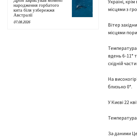
Дрон зафіксував момент
Україні, крім
народження горбатого
місцями з гр
кита біля узбережжя
Австралії
07.08.2026
Вітер західни
місцями пори
Температура в
вдень 6-11° т
східній частин
На високогір
близько 0°.
У Києві 22 кв
Температура в
За даними Це