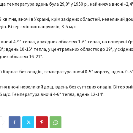
а температура вдень була 29,0° у 1950 р., найнижча вночі -2,4° 
3 квітня, вночі в Україні, крім західних областей, невеликий до
ів. Вітер змінних напрямків, 3-5 м/с.
ночі 4-9° тепла, у західних областях 1-6° тепла, на поверхні ґ
°; вдень 10-15° тепла, у центральних областях до 19°, у східних
них областях 16-21°.
ї Карпат без опадів, температура вночі 0-5° морозу, вдень 0-5°
ітня вночі невеликий дощ, вдень без суттєвих опадів. Вітер зм
5 м/с. Температура вночі 4-6° тепла, вдень 12-14°.