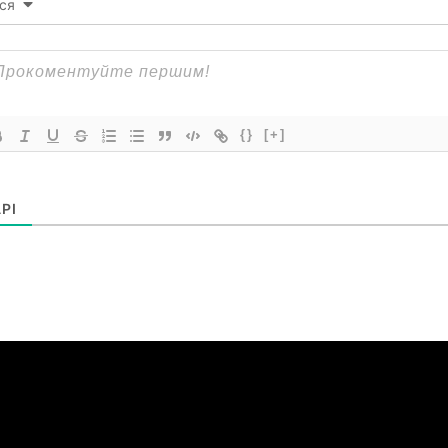
ся
{}
[+]
РІ