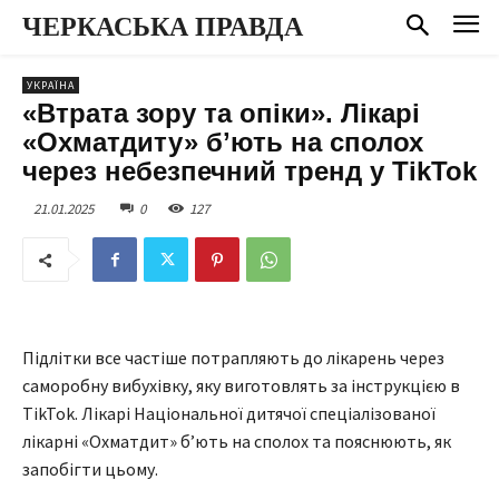
ЧЕРКАСЬКА ПРАВДА
УКРАЇНА
«Втрата зору та опіки». Лікарі
«Охматдиту» бʼють на сполох
через небезпечний тренд у TikTok
21.01.2025
0
127
Підлітки все частіше потрапляють до лікарень через
саморобну вибухівку, яку виготовлять за інструкцією в
TikTok. Лікарі Національної дитячої спеціалізованої
лікарні «Охматдит» бʼють на сполох та пояснюють, як
запобігти цьому.