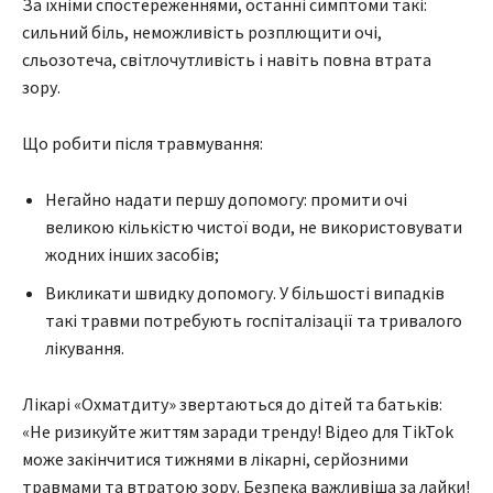
За їхніми спостереженнями, останні симптоми такі:
сильний біль, неможливість розплющити очі,
сльозотеча, світлочутливість і навіть повна втрата
зору.
Що робити після травмування:
Негайно надати першу допомогу: промити очі
великою кількістю чистої води, не використовувати
жодних інших засобів;
Викликати швидку допомогу. У більшості випадків
такі травми потребують госпіталізації та тривалого
лікування.
Лікарі «Охматдиту» звертаються до дітей та батьків:
«Не ризикуйте життям заради тренду! Відео для TikTok
може закінчитися тижнями в лікарні, серйозними
травмами та втратою зору. Безпека важливіша за лайки!