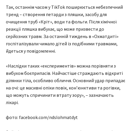
Так, останнім часом у TikTok поширюється небезпечний
тренд – створення петарди з пляшки, засобу для
очищення труб «Кріт», води та фольги. Після хімічної
реакції пляшка вибухає, що може призвести до
серйозних травм. За останній тиждень в «Охматдиті»
госпіталізували чимало дітей із подібними травмами,
йдеться у повідомленні.
«Наслідки таких «експериментів» можна порівняти з
вибухом боєприпасів. Найчастіше страждають відкриті
ділянки тіла, особливо обличчя. Основний удар припадає
на очі: це масивні опіки повік, кон’юнктиви та рогівки,
що можуть спричинити втрату зору», – зазначають
лікарі.
фото: facebook.com/ndslohmatdyt