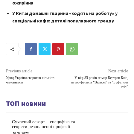
ожиріння
У Китаї домашні тварини «ходять на роботу» у
спеціальні кафе: деталі популярного тренду
Previous article
Next article
Уряд України скоротив кількість
У віці 85 років помер Бертран Бліє,
чиновників
автор фільмів “Вальсеї” та “Буфетний
стіл”
ТОП новини
Сучасний ескорт – специфіка та
секрети резонансної професії
10.02.2026