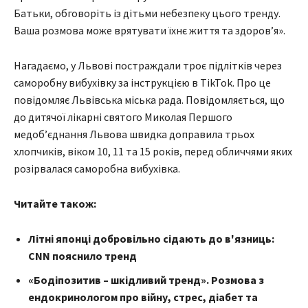
Батьки, обговоріть із дітьми небезпеку цього тренду.
Ваша розмова може врятувати їхнє життя та здоров’я».
Нагадаємо, у Львові постраждали троє підлітків через
саморобну вибухівку за інструкцією в TikTok. Про це
повідомляє Львівська міська рада. Повідомляється, що
до дитячої лікарні святого Миколая Першого
медобʼєднання Львова швидка доправила трьох
хлопчиків, віком 10, 11 та 15 років, перед обличчями яких
розірвалася саморобна вибухівка.
Читайте також:
Літні японці добровільно сідають до в'язниць:
СNN пояснило тренд
«Бодіпозитив – шкідливий тренд». Розмова з
ендокринологом про війну, стрес, діабет та