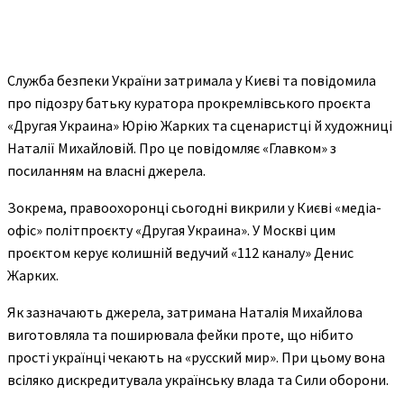
Служба безпеки України затримала у Києві та повідомила
про підозру батьку куратора прокремлівського проєкта
«Другая Украина» Юрію Жарких та сценаристці й художниці
Наталії Михайловій. Про це повідомляє «Главком» з
посиланням на власні джерела.
Зокрема, правоохоронці сьогодні викрили у Києві «медіа-
офіс» політпроєкту «Другая Украина». У Москві цим
проєктом керує колишній ведучий «112 каналу» Денис
Жарких.
Як зазначають джерела, затримана Наталія Михайлова
виготовляла та поширювала фейки проте, що нібито
прості українці чекають на «русский мир». При цьому вона
всіляко дискредитувала українську влада та Сили оборони.