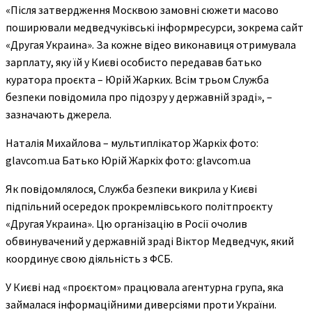
«Після затвердження Москвою замовні сюжети масово
поширювали медведчуківські інформресурси, зокрема сайт
«Другая Украина». За кожне відео виконавиця отримувала
зарплату, яку їй у Києві особисто передавав батько
куратора проєкта – Юрій Жарких. Всім трьом Служба
безпеки повідомила про підозру у державній зраді», –
зазначають джерела.
Наталія Михайлова – мультиплікатор Жаркіх фото:
glavcom.ua
Батько Юрій Жаркіх фото: glavcom.ua
Як повідомлялося, Служба безпеки викрила у Києві
підпільний осередок прокремлівського політпроєкту
«Другая Украина». Цю організацію в Росії очолив
обвинувачений у державній зраді Віктор Медведчук, який
координує свою діяльність з ФСБ.
У Києві над «проєктом» працювала агентурна група, яка
займалася інформаційними диверсіями проти України.