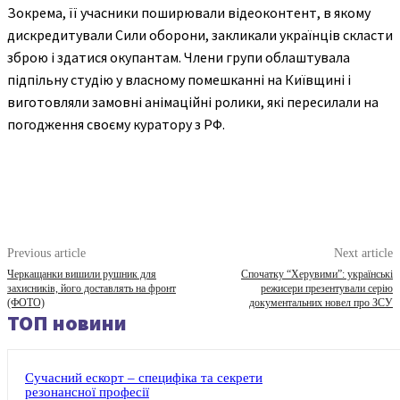
Зокрема, її учасники поширювали відеоконтент, в якому
дискредитували Сили оборони, закликали українців скласти
зброю і здатися окупантам. Члени групи облаштувала
підпільну студію у власному помешканні на Київщині і
виготовляли замовні анімаційні ролики, які пересилали на
погодження своєму куратору з РФ.
Previous article
Next article
Черкащанки вишили рушник для
Спочатку “Херувими”: українські
захисників, його доставлять на фронт
режисери презентували серію
(ФОТО)
документальних новел про ЗСУ
ТОП новини
Сучасний ескорт – специфіка та секрети
резонансної професії