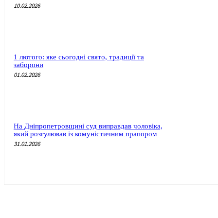
10.02.2026
1 лютого: яке сьогодні свято, традиції та
заборони
01.02.2026
На Дніпропетровщині суд виправдав чоловіка,
який розгулював із комуністичним прапором
31.01.2026