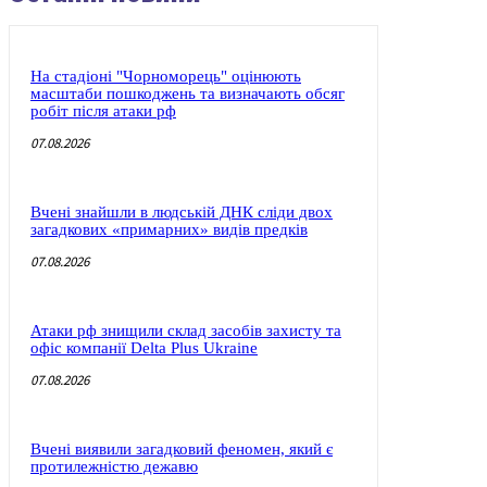
На стадіоні "Чорноморець" оцінюють
масштаби пошкоджень та визначають обсяг
робіт після атаки рф
07.08.2026
Вчені знайшли в людській ДНК сліди двох
загадкових «примарних» видів предків
07.08.2026
Атаки рф знищили склад засобів захисту та
офіс компанії Delta Plus Ukraine
07.08.2026
Вчені виявили загадковий феномен, який є
протилежністю дежавю