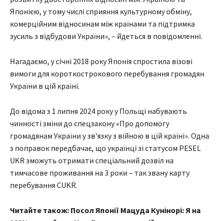
Японією, у тому числі сприяння культурному обміну,
комерційним відносинам між країнами та підтримка
зусиль з відбудови України», – йдеться в повідомленні.
Нагадаємо, у січні 2018 року Японія спростила візові
вимоги для короткострокового перебування громадян
України в цій країні.
До відома з 1 липня 2024 року у Польщі набувають
чинності зміни до спецзакону «Про допомогу
громадянам України у зв'язку з війною в цій країні». Одна
з поправок передбачає, що українці зі статусом PESEL
UKR зможуть отримати спеціальний дозвіл на
тимчасове проживання на 3 роки – так звану карту
перебування CUKR.
Читайте також: Посол Японії Мацуда Кунінорі: Я на