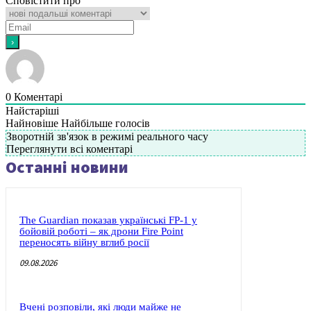
Сповістити про
0
Коментарі
Найстаріші
Найновіше
Найбільше голосів
Зворотній зв'язок в режимі реального часу
Переглянути всі коментарі
Останні новини
The Guardian показав українські FP-1 у
бойовій роботі – як дрони Fire Point
переносять війну вглиб росії
09.08.2026
Вчені розповіли, які люди майже не