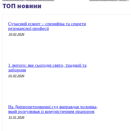
ТОП новини
Сучасний ескорт – специфіка та секрети
резонансної професії
10.02.2026
1 лютого: яке сьогодні свято, традиції та
заборони
01.02.2026
На Дніпропетровщині суд виправдав чоловіка,
який розгулював із комуністичним прапором
31.01.2026