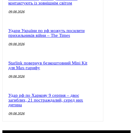
контактують із зовнішнім світом
09.08.2026
Удари України по рф можуть посилити
прихильників війни – The Times
09.08.2026
Starlink повернув безкоштовний Mini Kit
для Max-тарифу
09.08.2026
Удар рф по Харкову 9 серпня – двоє
загиблих, 21 постраждалий, серед них
дитина
09.08.2026