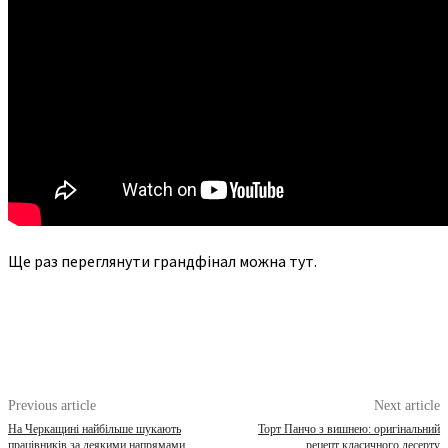
Ще раз переглянути грандфінал можна тут.
Previous article
Next article
На Черкащині найбільше шукають
Торт Панчо з вишнею: оригінальний
працівників за деякими напрямами
рецепт класичного десерту