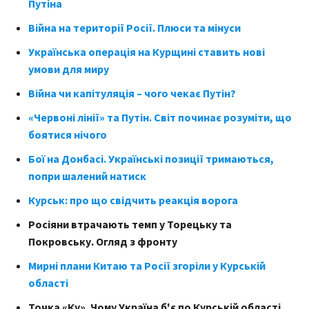
Путіна
Війна на території Росії. Плюси та мінуси
Українська операція на Курщині ставить нові
умови для миру
Війна чи капітуляція – чого чекає Путін?
«Червоні лінії» та Путін. Світ починає розуміти, що
боятися нічого
Бої на Донбасі. Українські позиції тримаються,
попри шалений натиск
Курськ: про що свідчить реакція ворога
Росіяни втрачають темп у Торецьку та
Покровську. Огляд з фронту
Мирні плани Китаю та Росії згоріли у Курській
області
Точка «Ку». Чому Україна б'є по Курській області