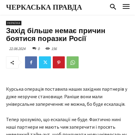
ЧЕРКАСЬКА ПРАВДА
УКРАЇНА
Захід більше немає причин
боятися поразки Росії
22.08.2024
0
156
Курська операція поставила наших західних партнерів у
дуже незручне становище. Раніше вони мали
універсальне заперечення: не можна, бо буде ескалація.
Тепер зрозуміло, що ескалації не буде. Фактично нині
наші партнери не мають чим заперечити і просять
невеликий тайм-аут, щоб придумати нову універсальну