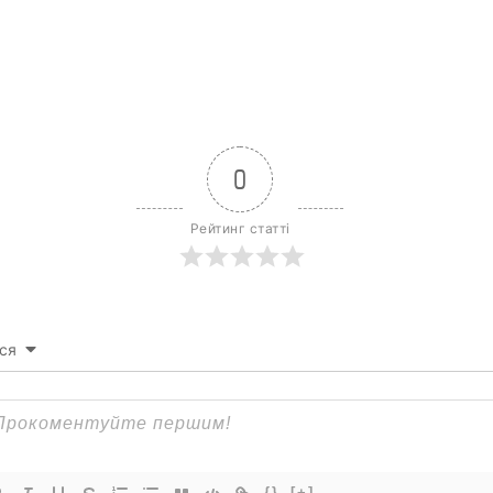
0
Рейтинг статті
ся
{}
[+]