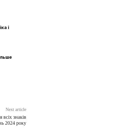
ка і
ільше
Next article
 всіх знаків
нь 2024 року