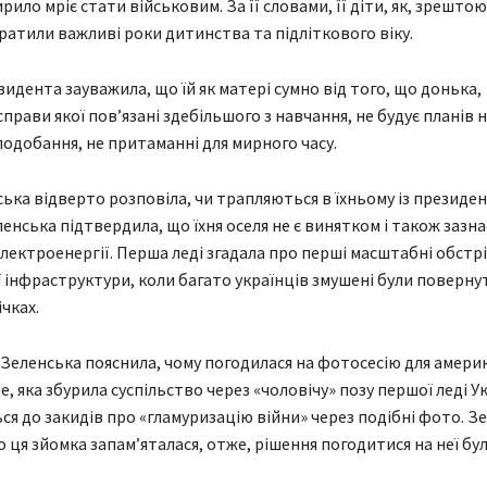
рило мріє стати військовим. За її словами, її діти, як, зрештою,
тратили важливі роки дитинства та підліткового віку.
идента зауважила, що їй як матері сумно від того, що донька,
прави якої пов’язані здебільшого з навчання, не будує планів 
вподобання, не притаманні для мирного часу.
ька відверто розповіла, чи трапляються в їхньому із президе
енська підтвердила, що їхня оселя не є винятком і також зазна
лектроенергії. Перша леді згадала про перші масштабні обстр
 інфраструктури, коли багато українців змушені були поверну
чках.
Зеленська пояснила, чому погодилася на фотосесію для амери
, яка збурила суспільство через «чоловічу» позу першої леді Ук
ся до закидів про «гламуризацію війни» через подібні фото. З
о ця зйомка запам’яталася, отже, рішення погодитися на неї бу