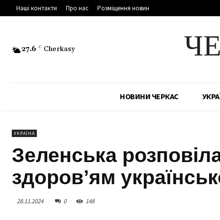
Наші контакти
Про нас
Розміщення новин
Ч
27.6
C
Cherkasy
НОВИНИ ЧЕРКАС
УКРА
УКРАЇНА
Зеленська розповіла
здоров’ям українськ
28.11.2024
0
148