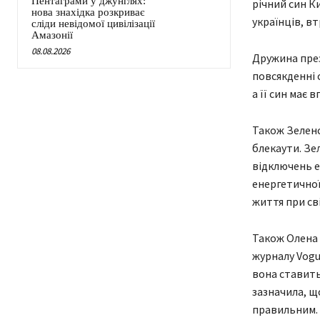
Пентаграми у джунглях:
річний син Ки
нова знахідка розкриває
українців, в
сліди невідомої цивілізації
Амазонії
08.08.2026
Дружина през
повсякденні с
а її син має 
Також Зеленс
блекаути. Зел
відключень е
енергетичної
життя при сві
Також Олена 
журналу Vogue
вона ставить
зазначила, щ
правильним.