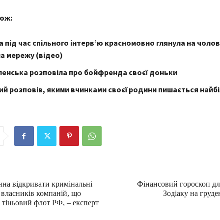
ож:
 під час спільного інтерв’ю красномовно глянула на чолові
а мережу (відео)
ленська розповіла про бойфренда своєї доньки
й розповів, якими вчинками своєї родини пишається найб
нна відкривати кримінальні
Фінансовий гороскоп для
 власників компаній, що
Зодіаку на груде
 тіньовий флот РФ, – експерт