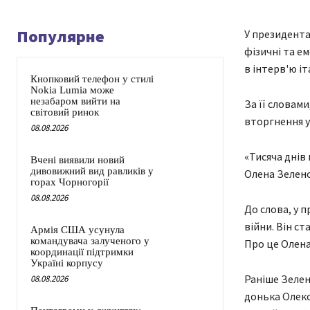
Популярне
У президента
фізичні та е
в інтерв'ю іт
Кнопковий телефон у стилі
Nokia Lumia може
незабаром вийти на
За її словам
світовий ринок
вторгнення у
08.08.2026
«Тисяча днів 
Вчені виявили новий
дивовижний вид равликів у
Олена Зеленс
горах Чорногорії
08.08.2026
До слова, у 
війни. Він с
Армія США усунула
командувача залученого у
Про це Олена
координації підтримки
Україні корпусу
Раніше Зеленс
08.08.2026
донька Олекс