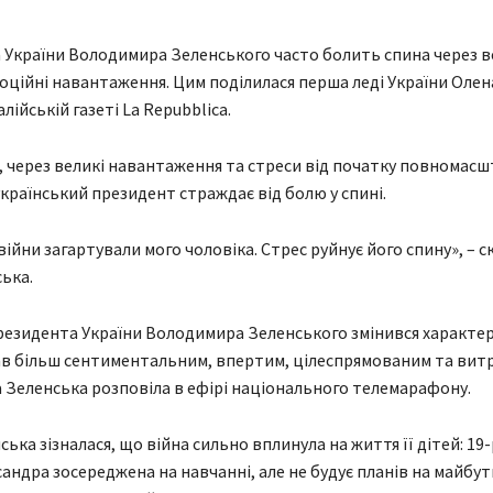
 України Володимира Зеленського часто болить спина через в
моційні навантаження. Цим поділилася перша леді України Оле
алійській газеті La Repubblica.
и, через великі навантаження та стреси від початку повномас
країнський президент страждає від болю у спині.
війни загартували мого чоловіка. Стрес руйнує його спину», – с
ька.
президента України Володимира Зеленського змінився характер
тав більш сентиментальним, впертим, цілеспрямованим та вит
 Зеленська розповіла в ефірі національного телемарафону.
ька зізналася, що війна сильно вплинула на життя її дітей: 19-
андра зосереджена на навчанні, але не будує планів на майбутн