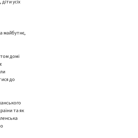
 діти усіх
на майбутнє,
нтом домі
є
іли
тися до
канського
раїни та як
еленська
ло