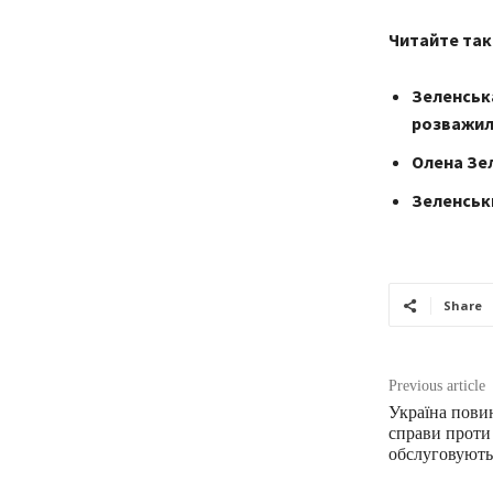
Читайте так
Зеленська
розважил
Олена Зе
Зеленськи
Share
Previous article
Україна пови
справи проти
обслуговують