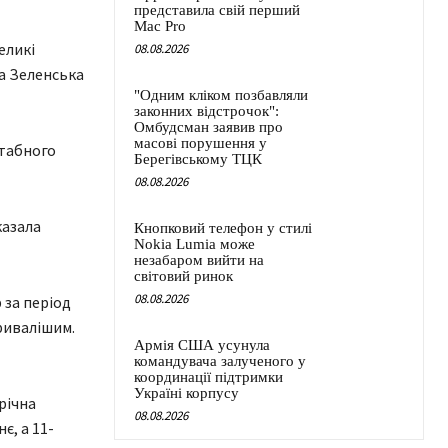
представила свій перший
Mac Pro
еликі
08.08.2026
на Зеленська
"Одним кліком позбавляли
законних відстрочок":
Омбудсман заявив про
масові порушення у
штабного
Берегівському ТЦК
08.08.2026
казала
Кнопковий телефон у стилі
Nokia Lumia може
незабаром вийти на
світовий ринок
08.08.2026
 за період
ривалішим.
Армія США усунула
командувача залученого у
координації підтримки
Україні корпусу
річна
08.08.2026
є, а 11-