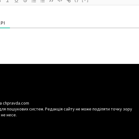
РІ
а chpravda.com
для пошукових систем. Редакція сайту не може поділяти точку зору
 не несе.