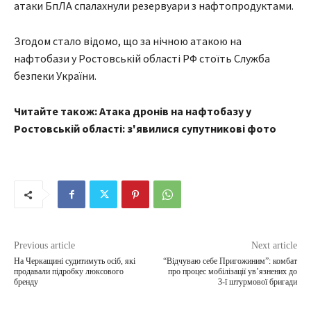
атаки БпЛА спалахнули резервуари з нафтопродуктами.
Згодом стало відомо, що за нічною атакою на
нафтобази у Ростовській області РФ стоїть Служба
безпеки України.
Читайте також: Атака дронів на нафтобазу у
Ростовській області: з'явилися супутникові фото
Previous article
Next article
На Черкащині судитимуть осіб, які
“Відчуваю себе Пригожиним”: комбат
продавали підробку люксового
про процес мобілізації ув’язнених до
бренду
3-ї штурмової бригади