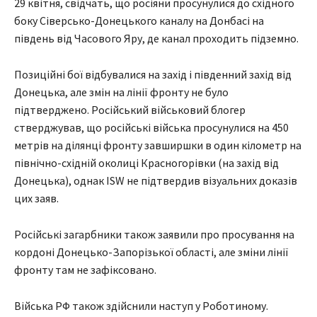
29 квітня, свідчать, що росіяни просунулися до східного
боку Сіверсько-Донецького каналу на Донбасі на
південь від Часового Яру, де канал проходить підземно.
Позиційні бої відбувалися на захід і південний захід від
Донецька, але змін на лінії фронту не було
підтверджено. Російський військовий блогер
стверджував, що російські війська просунулися на 450
метрів на ділянці фронту завширшки в один кілометр на
північно-східній околиці Красногорівки (на захід від
Донецька), однак ISW не підтвердив візуальних доказів
цих заяв.
Російські загарбники також заявили про просування на
кордоні Донецько-Запорізької області, але зміни лінії
фронту там не зафіксовано.
Війська РФ також здійснили наступ у Роботиному.