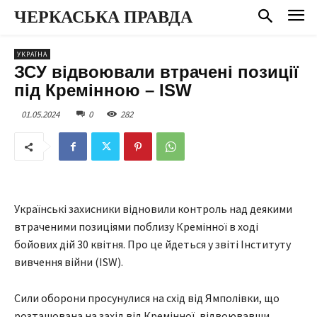
ЧЕРКАСЬКА ПРАВДА
УКРАЇНА
ЗСУ відвоювали втрачені позиції
під Кремінною – ISW
01.05.2024
0
282
Українські захисники відновили контроль над деякими
втраченими позиціями поблизу Кремінної в ході
бойових дій 30 квітня. Про це йдеться у звіті Інституту
вивчення війни (ISW).
Сили оборони просунулися на схід від Ямполівки, що
розташована на захід від Кремінної, відвоювавши