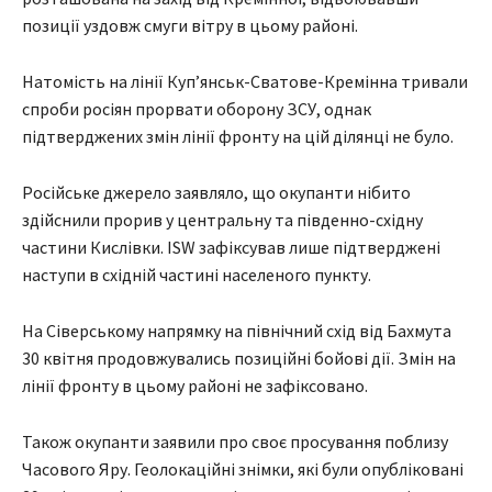
позиції уздовж смуги вітру в цьому районі.
Натомість на лінії Куп’янськ-Сватове-Кремінна тривали
спроби росіян прорвати оборону ЗСУ, однак
підтверджених змін лінії фронту на цій ділянці не було.
Російське джерело заявляло, що окупанти нібито
здійснили прорив у центральну та південно-східну
частини Кислівки. ISW зафіксував лише підтверджені
наступи в східній частині населеного пункту.
На Сіверському напрямку на північний схід від Бахмута
30 квітня продовжувались позиційні бойові дії. Змін на
лінії фронту в цьому районі не зафіксовано.
Також окупанти заявили про своє просування поблизу
Часового Яру. Геолокаційні знімки, які були опубліковані