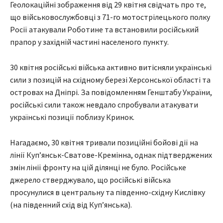
Геолокаційні зображення від 29 квітня свідчать про те,
що військовослужбовці з 71-го мотострілецького полку
Росії атакували Роботине та встановили російський
прапор у західній частині населеного пункту.
30 квітня російські війська активно витісняли українські
сили з позицій на східному березі Херсонської області та
островах на Дніпрі. За повідомленням Генштабу України,
російські сили також невдало спробували атакувати
українські позиції поблизу Кринок.
Нагадаємо, 30 квітня тривали позиційні бойові дії на
лінії Куп’янськ-Сватове-Кремінна, однак підтверджених
змін лінії фронту на цій ділянці не було. Російське
джерело стверджувало, що російські війська
просунулися в центральну та південно-східну Кислівку
(на південний схід від Куп’янська).