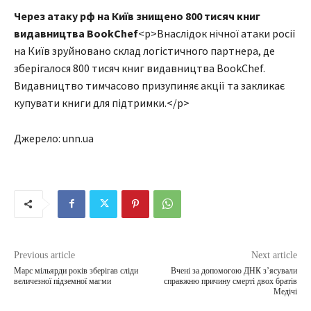
Через атаку рф на Київ знищено 800 тисяч книг
видавництва BookChef
<p>Внаслідок нічної атаки росії
на Київ зруйновано склад логістичного партнера, де
зберігалося 800 тисяч книг видавництва BookChef.
Видавництво тимчасово призупиняє акції та закликає
купувати книги для підтримки.</p>
Джерело: unn.ua
Previous article
Next article
Марс мільярди років зберігав сліди
Вчені за допомогою ДНК з’ясували
величезної підземної магми
справжню причину смерті двох братів
Медічі