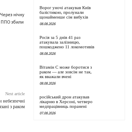
Ворог уночі атакував Київ
балістикою, пролунали
Через нічну
щонайменше сім вибухів
и ППО збили
08.08.2026
Росія за 5 днів 41 раз
атакувала залізницю,
пошкоджено 11 локомотивів
08.08.2026
Вітамін C може боротися з
раком — але зовсім не так,
як вважали вчені
08.08.2026
Next article
російський дрон атакував
и небезпечні
лікарню в Херсоні, четверо
язані з раком
медпрацівниць поранені
07.08.2026