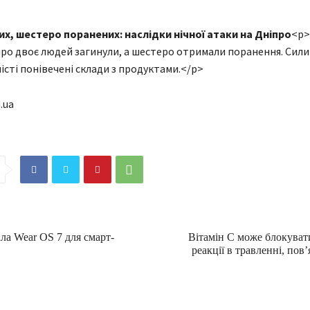
х, шестеро поранених: наслідки нічної атаки на Дніпро
<p>
про двоє людей загинули, а шестеро отримали поранення. Сил
місті понівечені склади з продуктами.</p>
.ua
ла Wear OS 7 для смарт-
Вітамін C може блокуват
реакції в травленні, пов’