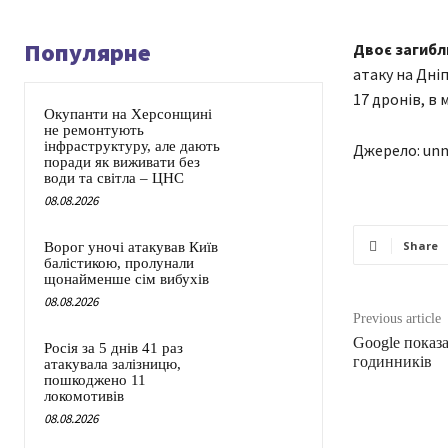
Популярне
Двоє загибли
атаку на Дні
17 дронів, в 
Окупанти на Херсонщині
не ремонтують
інфраструктуру, але дають
Джерело: unn
поради як виживати без
води та світла – ЦНС
08.08.2026
Share
Ворог уночі атакував Київ
балістикою, пролунали
щонайменше сім вибухів
08.08.2026
Previous article
Google показа
Росія за 5 днів 41 раз
годинників
атакувала залізницю,
пошкоджено 11
локомотивів
08.08.2026