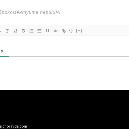
{}
[+]
РІ
а chpravda.com