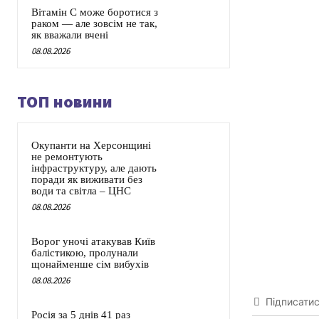
Вітамін C може боротися з
раком — але зовсім не так,
як вважали вчені
08.08.2026
ТОП новини
Окупанти на Херсонщині
не ремонтують
інфраструктуру, але дають
поради як виживати без
води та світла – ЦНС
08.08.2026
Ворог уночі атакував Київ
балістикою, пролунали
щонайменше сім вибухів
08.08.2026
Підписати
Росія за 5 днів 41 раз