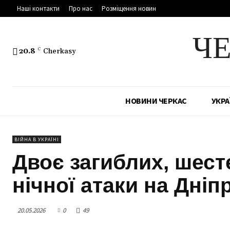
Наші контакти
Про нас
Розміщення новин
Ч
20.8
C
Cherkasy
НОВИНИ ЧЕРКАС
УКРА
ВІЙНА В УКРАЇНІ
Двоє загиблих, шест
нічної атаки на Дніп
20.05.2026
0
49