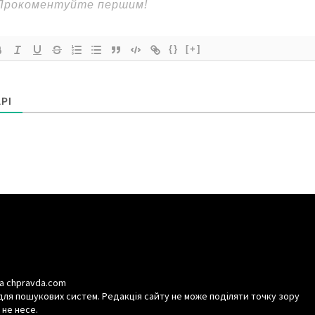
{}
[+]
РІ
а chpravda.com
для пошукових систем. Редакція сайту не може поділяти точку зору
 не несе.