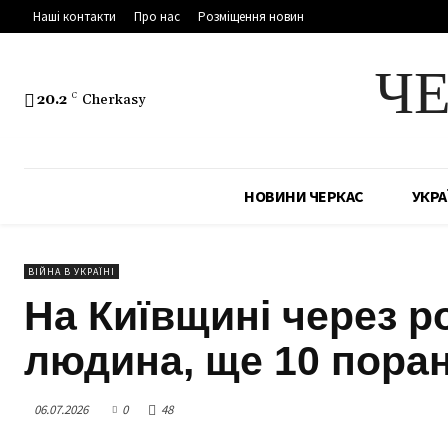
Наші контакти
Про нас
Розміщення новин
Ч
20.2
C
Cherkasy
НОВИНИ ЧЕРКАС
УКРА
ВІЙНА В УКРАЇНІ
На Київщині через р
людина, ще 10 поран
06.07.2026
0
48