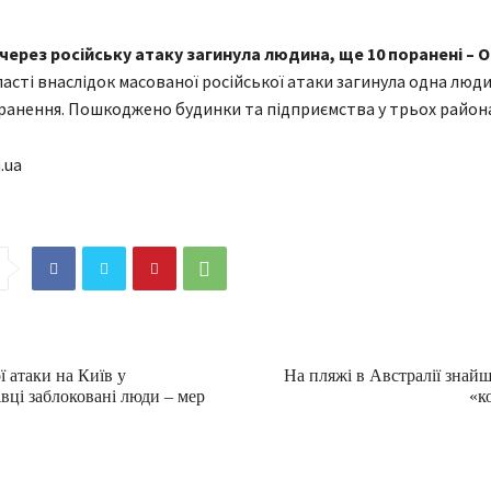
через російську атаку загинула людина, ще 10 поранені – 
ласті внаслідок масованої російської атаки загинула одна люди
анення. Пошкоджено будинки та підприємства у трьох район
.ua
ї атаки на Київ у
На пляжі в Австралії знайш
вці заблоковані люди – мер
«к