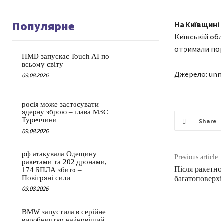
Популярне
На Київщині 
Київській об
отримали пор
HMD запускає Touch AI по
всьому світу
Джерело: unn
09.08.2026
росія може застосувати
ядерну зброю – глава МЗС
Туреччини
Share
09.08.2026
рф атакувала Одещину
Previous article
ракетами та 202 дронами,
Після ракетно
174 БПЛА збито –
Повітряні сили
багатоповерхі
09.08.2026
BMW запустила в серійне
виробництво найновіший