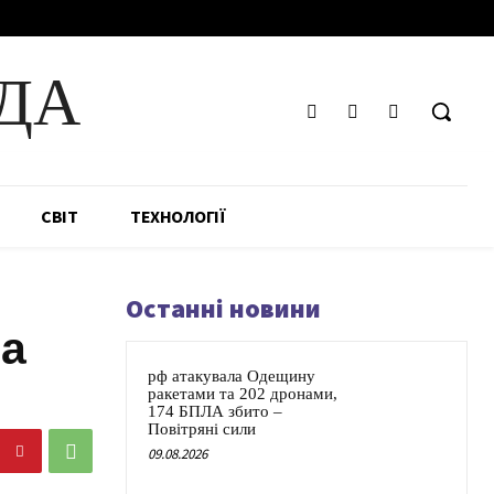
ДА
СВІТ
ТЕХНОЛОГІЇ
Останні новини
ла
рф атакувала Одещину
ракетами та 202 дронами,
174 БПЛА збито –
Повітряні сили
09.08.2026