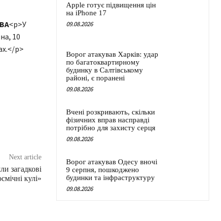
Apple готує підвищення цін
на iPhone 17
ОВА
<p>У
09.08.2026
на, 10
ах.</p>
Ворог атакував Харків: удар
по багатоквартирному
будинку в Салтівському
районі, є поранені
09.08.2026
Вчені розкривають, скільки
фізичних вправ насправді
потрібно для захисту серця
09.08.2026
Next article
Ворог атакував Одесу вночі
ли загадкові
9 серпня, пошкоджено
будинки та інфраструктуру
осмічні кулі»
09.08.2026