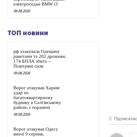
електроседан BMW i3
09.08.2026
ТОП новини
рф атакувала Одещину
ракетами та 202 дронами,
174 БПЛА збито –
Повітряні сили
09.08.2026
Ворог атакував Харків:
удар по
багатоквартирному
будинку в Салтівському
районі, є поранені
09.08.2026
Підписати
Ворог атакував Одесу
вночі 9 серпня,