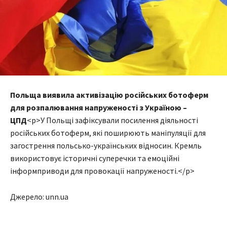
Польща виявила активізацію російських ботоферм
для розпалювання напруженості з Україною –
ЦПД
<p>У Польщі зафіксували посилення діяльності
російських ботоферм, які поширюють маніпуляції для
загострення польсько-українських відносин. Кремль
використовує історичні суперечки та емоційні
інформприводи для провокації напруженості.</p>
Джерело: unn.ua