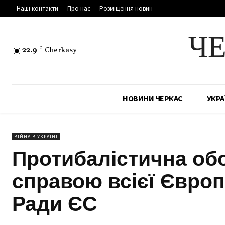
Наші контакти
Про нас
Розміщення новин
Ч
22.9
C
Cherkasy
НОВИНИ ЧЕРКАС
УКРА
ВІЙНА В УКРАЇНІ
Протибалістична об
справою всієї Європи
Ради ЄС