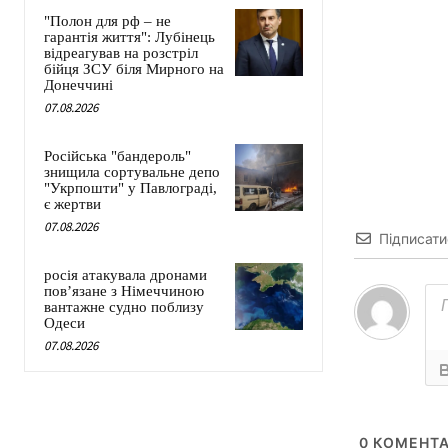
"Полон для рф – не
гарантія життя": Лубінець
відреагував на розстріл
бійця ЗСУ біля Мирного на
Донеччині
07.08.2026
Російська "бандероль"
знищила сортувальне депо
"Укрпошти" у Павлограді,
є жертви
07.08.2026
Підписати
росія атакувала дронами
пов’язане з Німеччиною
вантажне судно поблизу
Одеси
07.08.2026
0
КОМЕНТА