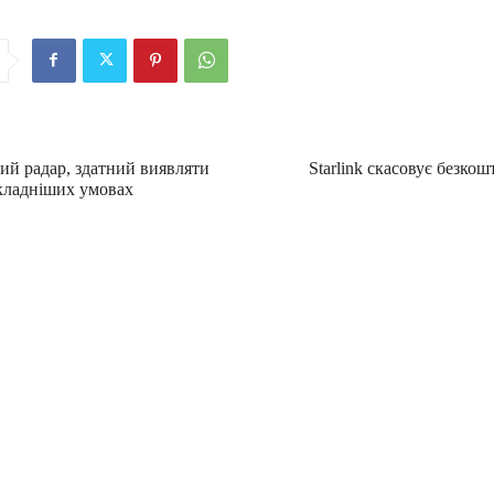
ий радар, здатний виявляти
Starlink скасовує безкош
кладніших умовах