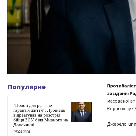
Популярне
Протибаліст
засіданні Ра
масованої ат
"Полон для рф – не
Євросоюзу.<
гарантія життя": Лубінець
відреагував на розстріл
бійця ЗСУ біля Мирного на
Джерело: unn
Донеччині
07.08.2026