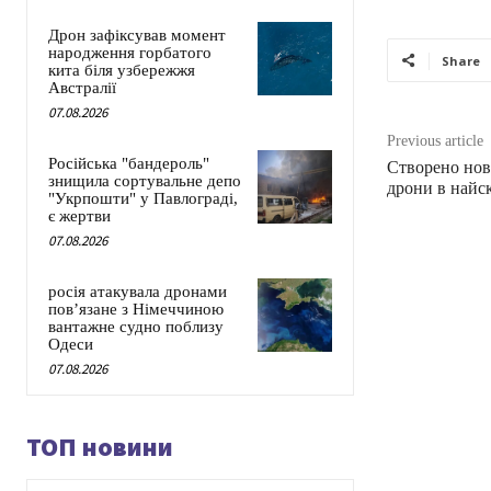
Дрон зафіксував момент
народження горбатого
Share
кита біля узбережжя
Австралії
07.08.2026
Previous article
Російська "бандероль"
Створено нов
знищила сортувальне депо
дрони в найс
"Укрпошти" у Павлограді,
є жертви
07.08.2026
росія атакувала дронами
пов’язане з Німеччиною
вантажне судно поблизу
Одеси
07.08.2026
ТОП новини