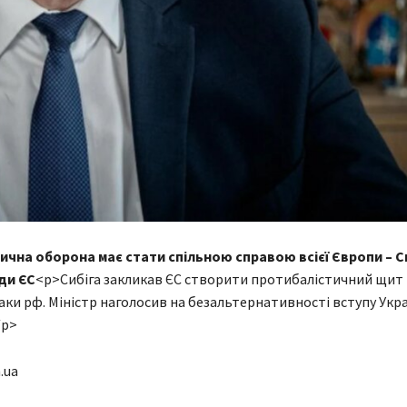
ична оборона має стати спільною справою всієї Європи – Си
ди ЄС
<p>Сибіга закликав ЄС створити протибалістичний щит 
аки рф. Міністр наголосив на безальтернативності вступу Укра
/p>
.ua