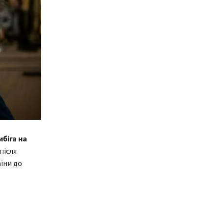
біга на
після
їни до