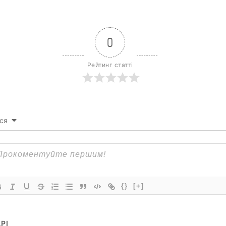
0
Рейтинг статті
ся
{}
[+]
РІ