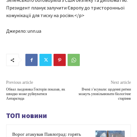
Зеленського обговорила з США безпеку та дипломатію.
Президент планує залучити Європу до тристоронньої
комунікації для тиску на росіян.</p>
Джерело: unn.ua
Previous article
Next article
Обвал льодовика Гекторія показав, як
Вчені з’ясували: щоденні ритми
швидко може руйнуватися
можуть уповільнювати біологічне
Антарктида
старіння
ТОП новини
Ворог атакував Павлоград: горять