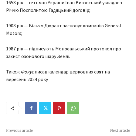
1658 рік — гетьман України Іван Виговський укладає з
Річчю Посполитою Гадяцький договір;
1908 рік — Вільям Дюрант засновує компанію General
Motors;
1987 рік — підписують Монреальський протокол про
захист озонового шару Землі.
Також
Фокус
писав календар церковних свят на
вересень 2024 року
Previous article
Next article