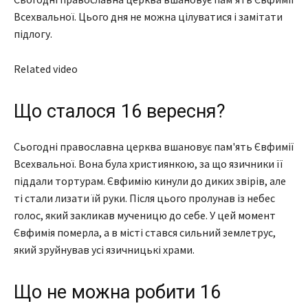
Всехвальної. Цього дня не можна цілуватися і замітати
підлогу.
Related video
Що сталося 16 вересня?
Сьогодні православна церква вшановує пам'ять Євфимії
Всехвальної. Вона була християнкою, за що язичники її
піддали тортурам. Євфимію кинули до диких звірів, але
ті стали лизати їй руки. Після цього пролунав із небес
голос, який закликав мученицю до себе. У цей момент
Євфимія померла, а в місті стався сильний землетрус,
який зруйнував усі язичницькі храми.
Що не можна робити 16