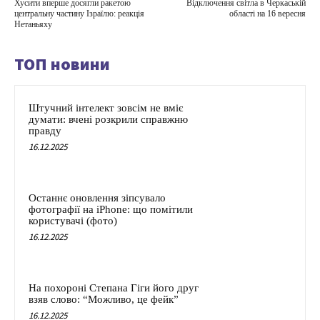
Хусити вперше досягли ракетою
Відключення світла в Черкаській
центральну частину Ізраїлю: реакція
області на 16 вересня
Нетаньяху
ТОП новини
Штучний інтелект зовсім не вміє
думати: вчені розкрили справжню
правду
16.12.2025
Останнє оновлення зіпсувало
фотографії на iPhone: що помітили
користувачі (фото)
16.12.2025
На похороні Степана Гіги його друг
взяв слово: “Можливо, це фейк”
16.12.2025