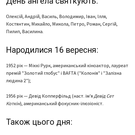
День ангела святкують:
Олексій, Андрій, Василь, Володимир, Іван, Ілля,
Костянтин, Михайло, Микола, Петро, Роман, Сергій,
Пилип, Василина.
Народилися 16 вересня:
1952 рік — Міккі Рурк, американський кіноактор, лауреат
премій "Золотий глобус" і BAFTA ("Колонія" і "Залізна
людина 2");
1956 рік — Девід Копперфільд (наст. ім'я
Девід Сет
Коткін
), американський фокусник-ілюзіоніст.
Також цього дня: