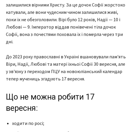
залишилися вірними Христу. За це дочок Софії жорстоко
катували, але вони чудесним чином залишилися живі,
поки їх не обезголовили. Вірі було 12 років, Надії — 10 і
Любові — 9. Імператор віддав понівечені тіла дочок
Софії, вона з почестями поховала їх і померла через три
дні.
До 2023 року православні в Україні вшановували пам'ять
Віри, Надії, Любові та матері їхньої Софії 30 вересня, але
у зв'язку з переходом ПЦУ на новоюліанський календар
тепер мучениць згадують 17 вересня.
Що не можна робити 17
вересня:
ходити по росі;