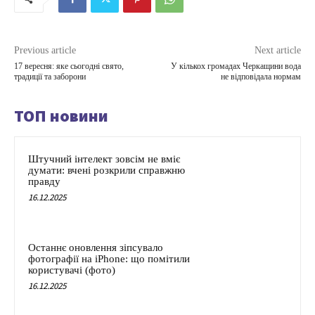
Previous article
Next article
17 вересня: яке сьогодні свято,
У кількох громадах Черкащини вода
традиції та заборони
не відповідала нормам
ТОП новини
Штучний інтелект зовсім не вміє
думати: вчені розкрили справжню
правду
16.12.2025
Останнє оновлення зіпсувало
фотографії на iPhone: що помітили
користувачі (фото)
16.12.2025