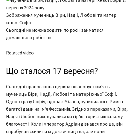
Зображення мучениць Віри, Надії, Любові та матері
їхньої Софії
Сьогодні не можна ходити по росі і займатися
домашньою роботою.
Related video
Що сталося 17 вересня?
Сьогодні православна церква вшановує пам'ять
мучениць Віри, Надії, Любові та матері їхньої Софії.
Одного разу Софія, вдова з Мілана, зупинилася в Римі в
багатої дами на ім'я Фессамнія. Згідно з переказами, Віра,
Надія і Любов виховувалися матір'ю в християнському
благочесті. Коли імператор Адріан дізнався про це, він
спробував схилити їх до язичництва, але вони