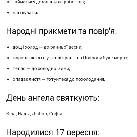
займатися домашньою роботою;
пліткувати.
Народні прикмети та повір'я:
дощ і холод — до ранньої весни;
журавлі летять у теплі краї — на Покрову буде мороз;
тепло — до холодної зими;
опадає листя — готуйтеся до похолодання.
День ангела святкують:
Віра, Надія, Любов, Софія.
Народилися 17 вересня: