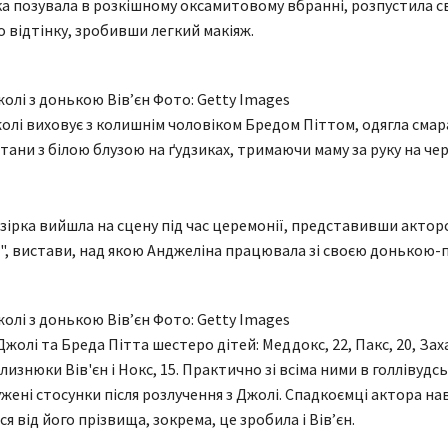
ка позувала в розкішному оксамитовому вбранні, розпустила с
 відтінку, зробивши легкий макіяж.
олі з донькою Вівʼєн Фото: Getty Images
Джолі виховує з колишнім чоловіком Бредом Піттом, одягла сма
тани з білою блузою на ґудзиках, тримаючи маму за руку на че
 зірка вийшла на сцену під час церемонії, представивши актор
", вистави, над якою Анджеліна працювала зі своєю донькою-п
олі з донькою Вівʼєн Фото: Getty Images
жолі та Бреда Пітта шестеро дітей: Меддокс, 22, Пакс, 20, Заха
близнюки Вів'єн і Нокс, 15. Практично зі всіма ними в голлівудс
жені стосунки після розлучення з Джолі. Спадкоємці актора на
 від його прізвища, зокрема, це зробила і Вівʼєн.