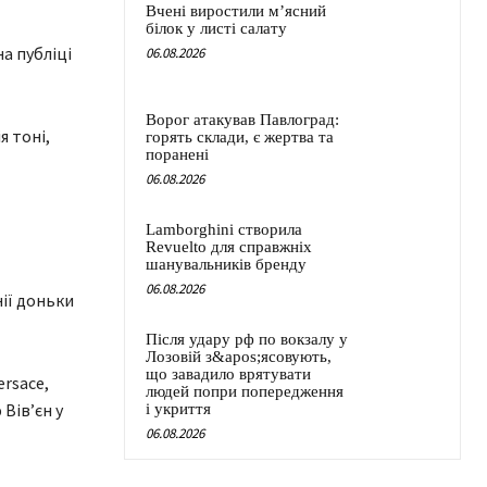
Вчені виростили м’ясний
білок у листі салату
а публіці
06.08.2026
Ворог атакував Павлоград:
горять склади, є жертва та
поранені
06.08.2026
Lamborghini створила
Revuelto для справжніх
шанувальників бренду
06.08.2026
ії доньки
Після удару рф по вокзалу у
Лозовій з&apos;ясовують,
що завадило врятувати
ersace,
людей попри попередження
Вів’єн у
і укриття
06.08.2026