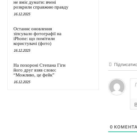
не вміє думати: вчені
розкрили справжню правду
16.12.2025
Останнє оновлення
зіпсувало фотографії на
iPhone: що помітили
користувачі (фото)
16.12.2025
Підписати
На похороні Степана Гіги
його друг взяв слово:
“Можливо, це фейк”
16.12.2025
0
КОМЕНТА