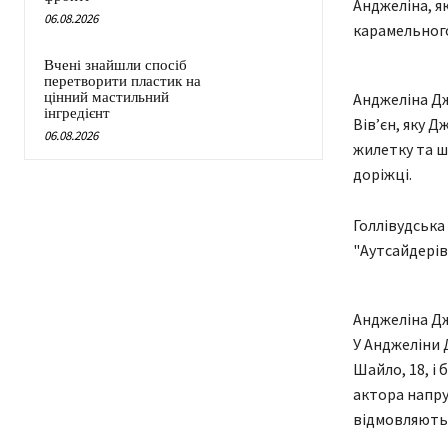
Анджеліна, я
06.08.2026
карамельного
Вчені знайшли спосіб
перетворити пластик на
цінний мастильний
Анджеліна Дж
інгредієнт
Вів’єн, яку 
06.08.2026
жилетку та ш
доріжці.
Голлівудська
"Аутсайдерів
Анджеліна Дж
У Анджеліни Д
Шайло, 18, і 
актора напру
відмовляються