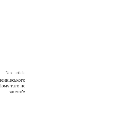
Next article
ченківського
Чому тато не
вдома?»