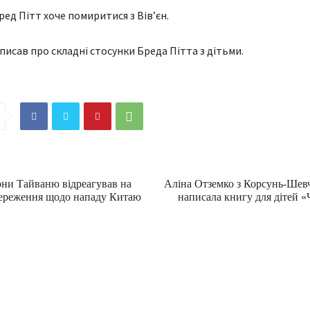
ред Пітт хоче помиритися з Вівʼєн.
писав про складні стосунки Бреда Пітта з дітьми.
они Тайваню відреагував на
Аліна Отземко з Корсунь-Шев
тереження щодо нападу Китаю
написала книгу для дітей «