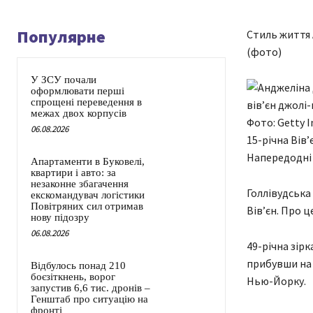
Популярне
Стиль життя 
(фото)
У ЗСУ почали
оформлювати перші
спрощені переведення в
межах двох корпусів
Фото: Getty 
06.08.2026
15-річна Вів
Напередодні 
Апартаменти в Буковелі,
квартири і авто: за
незаконне збагачення
Голлівудська
екскомандувач логістики
Повітряних сил отримав
Вівʼєн. Про ц
нову підозру
06.08.2026
49-річна зірк
прибувши на 
Відбулось понад 210
боєзіткнень, ворог
Нью-Йорку.
запустив 6,6 тис. дронів –
Генштаб про ситуацію на
фронті