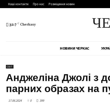
Наші контакти
Про нас
Розміщення новин
Ч
32.7
C
Cherkasy
НОВИНИ ЧЕРКАС
УКРА
СВІТ
Анджеліна Джолі з д
парних образах на пу
17.06.2024
0
399