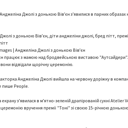
Анджеліна Джолі з донькою Вівʼєн зʼявилися в парних образах н
Images | Анджеліна Джолі з донькою Вівʼєн
ʼєн працює з мамою над бродвейською виставою "Аутсайдери".
вони відвідали щорічну церемонію.
 акторка Анджеліна Джолі вийшла на червону доріжку в компан
е пише People.
а екрану зʼявилася в м’ятно-зеленій драпірованій сукні Atelier V
церемонію вручення премії "Тоні" зі своєю 15-річною донькою 