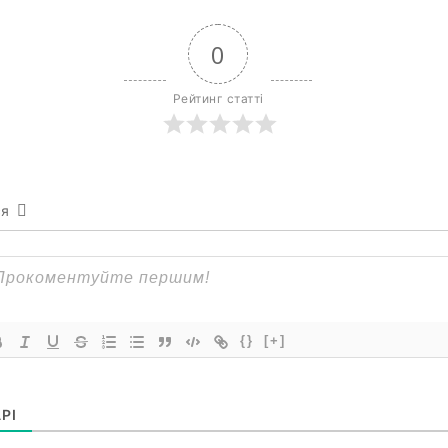
0
Рейтинг статті
ся
{}
[+]
РІ