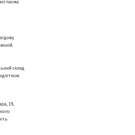
вої пасма
рагдову
рвоній
ський склад
ідлітком.
ра, 19,
ького
віть