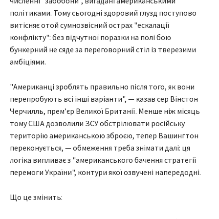
численні "забобони", вигадані американськими
політиками. Тому сьогодні здоровий глузд поступово
витісняє отой сумнозвісний острах "ескалації
конфлікту": без відчутної поразки на полі бою
бункерний не сяде за переговорний стіл із тверезими
амбіціями.
"Американці зроблять правильно після того, як вони
перепробують всі інші варіанти", — казав сер Вінстон
Черчилль, премʼєр Великої Британії. Менше ніж місяць
тому США дозволили ЗСУ обстрілювати російську
територію американською зброєю, тепер Вашингтон
переконується, — обмеження треба знімати далі: ця
логіка випливає з "американського бачення стратегії
перемоги України", контури якої озвучені напередодні.
Що це змінить: