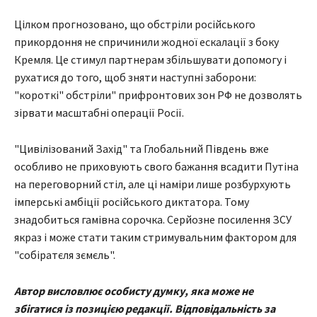
Цілком прогнозовано, що обстріли російського
прикордоння не спричинили жодної ескалації з боку
Кремля. Це стимул партнерам збільшувати допомогу і
рухатися до того, щоб зняти наступні заборони:
"короткі" обстріли" прифронтових зон РФ не дозволять
зірвати масштабні операції Росії.
"Цивілізований Захід" та Глобальний Південь вже
особливо не приховують свого бажання всадити Путіна
на переговорний стіл, але ці наміри лише розбурхують
імперські амбіції російського диктатора. Тому
знадобиться гамівна сорочка. Серйозне посилення ЗСУ
якраз і може стати таким стримувальним фактором для
"собіратєля зємєль".
Автор висловлює особисту думку, яка може не
збігатися із позицією редакції. Відповідальність за