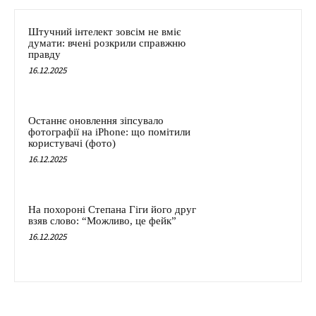
Штучний інтелект зовсім не вміє
думати: вчені розкрили справжню
правду
16.12.2025
Останнє оновлення зіпсувало
фотографії на iPhone: що помітили
користувачі (фото)
16.12.2025
На похороні Степана Гіги його друг
взяв слово: “Можливо, це фейк”
16.12.2025