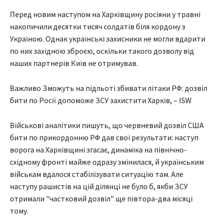
Перед новим наступом на Харківщину росіяни у травні
накопичили десятки тисяч солдатів біля кордону з
Україною. Однак українські захисники не могли вдарити
по них західною зброєю, оскільки такого дозволу від
наших партнерів Київ не отримував.
Важливо Зможуть на підльоті збивати літаки РФ: дозвіл
бити по Росії допоможе ЗСУ захистити Харків, – ISW
Військові аналітики пишуть, що червневий дозвіл США
бити по прикордонню РФ дав свої результати: наступ
ворога на Харківщині згасає, динаміка на північно-
східному фронті майже одразу змінилася, й українським
військам вдалося стабілізувати ситуацію там. Але
наступу рашистів на цій ділянці не було б, якби ЗСУ
отримали "частковий дозвіл" ще півтора-два місяці
тому.