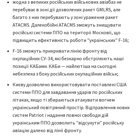
жодна з великих російських військових авіабаз не
перебуває в зоні дії дозволених ракет GMLRS, але
багато з них перебувають у зоні ураження ракет
ATACMS. Далекобійні ATACMS зможуть знищувати
російські системи ППО на території Московії, що
підвищить ефективність роботи "українських" F-16;
F-16 зможуть прикривати лінію фронту від
окупаційних СУ-34, які безкарно обстрілюють наші
позиції КАБами. КАБи — найлютіша на сьогодні
небезпека з боку російських окупаційних військ;
Києву дозволено використовувати поставлені США
системи ППО для завдавання ударів по російських
літаках, якщо ті збираються атакувати вогнем
український повітряний простір. Відправлення нових
систем Patriot і надання повної свободи дій
українським ППО дозволить "відсунути" російську
авіацію далеко від лінії фронту.