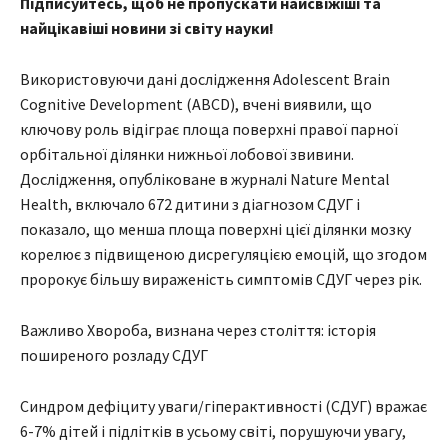
Підписуйтесь, щоб не пропускати найсвіжіші та
найцікавіші новини зі світу науки!
Використовуючи дані дослідження Adolescent Brain
Cognitive Development (ABCD), вчені виявили, що
ключову роль відіграє площа поверхні правої парної
орбітальної ділянки нижньої лобової звивини.
Дослідження, опубліковане в журналі Nature Mental
Health, включало 672 дитини з діагнозом СДУГ і
показало, що менша площа поверхні цієї ділянки мозку
корелює з підвищеною дисрегуляцією емоцій, що згодом
пророкує більшу вираженість симптомів СДУГ через рік.
Важливо Хвороба, визнана через століття: історія
поширеного розладу СДУГ
Синдром дефіциту уваги/гіперактивності (СДУГ) вражає
6-7% дітей і підлітків в усьому світі, порушуючи увагу,