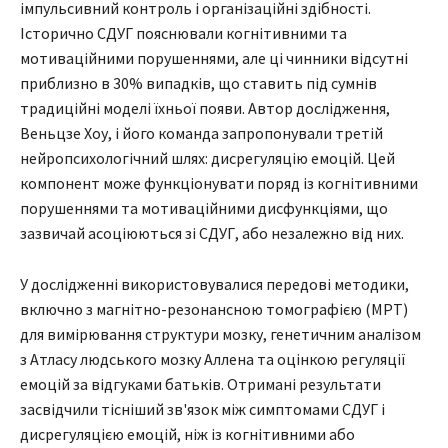
імпульсивний контроль і організаційні здібності.
Історично СДУГ пояснювали когнітивними та
мотиваційними порушеннями, але ці чинники відсутні
приблизно в 30% випадків, що ставить під сумнів
традиційні моделі їхньої появи. Автор дослідження,
Веньцзе Хоу, і його команда запропонували третій
нейропсихологічний шлях: дисрегуляцію емоцій. Цей
компонент може функціонувати поряд із когнітивними
порушеннями та мотиваційними дисфункціями, що
зазвичай асоціюються зі СДУГ, або незалежно від них.
У дослідженні використовувалися передові методики,
включно з магнітно-резонансною томографією (МРТ)
для вимірювання структури мозку, генетичним аналізом
з Атласу людського мозку Аллена та оцінкою регуляції
емоцій за відгуками батьків. Отримані результати
засвідчили тісніший зв'язок між симптомами СДУГ і
дисрегуляцією емоцій, ніж із когнітивними або