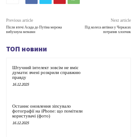
Previous article
Next article
Після втечі Асада до Путіна мережа
Під колеса автівки у Черкасах
вибухнула мемами
потрапив хлопчик
ТОП новини
Штучний інтелект зовсім не вміє
думати: вчені розкрили справжню
правду
16.12.2025
Останнє оновлення зіпсувало
фотографії на iPhone: що помітили
користувачі (фото)
16.12.2025