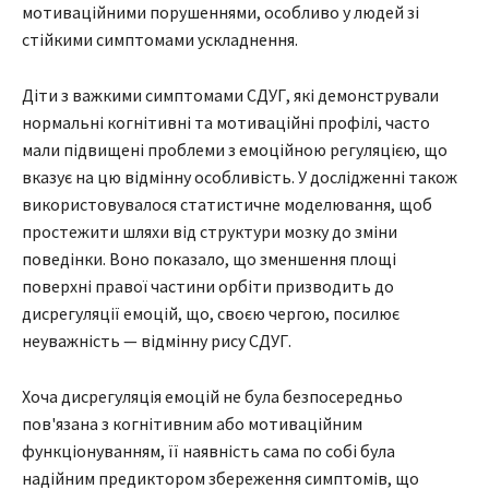
мотиваційними порушеннями, особливо у людей зі
стійкими симптомами ускладнення.
Діти з важкими симптомами СДУГ, які демонстрували
нормальні когнітивні та мотиваційні профілі, часто
мали підвищені проблеми з емоційною регуляцією, що
вказує на цю відмінну особливість. У дослідженні також
використовувалося статистичне моделювання, щоб
простежити шляхи від структури мозку до зміни
поведінки. Воно показало, що зменшення площі
поверхні правої частини орбіти призводить до
дисрегуляції емоцій, що, своєю чергою, посилює
неуважність — відмінну рису СДУГ.
Хоча дисрегуляція емоцій не була безпосередньо
пов'язана з когнітивним або мотиваційним
функціонуванням, її наявність сама по собі була
надійним предиктором збереження симптомів, що