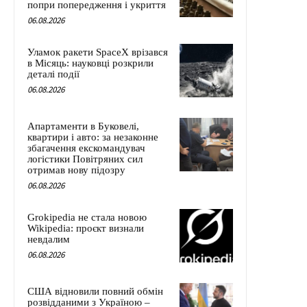
попри попередження і укриття
06.08.2026
Уламок ракети SpaceX врізався
в Місяць: науковці розкрили
деталі події
06.08.2026
Апартаменти в Буковелі,
квартири і авто: за незаконне
збагачення екскомандувач
логістики Повітряних сил
отримав нову підозру
06.08.2026
Grokipedia не стала новою
Wikipedia: проєкт визнали
невдалим
06.08.2026
США відновили повний обмін
розвідданими з Україною –