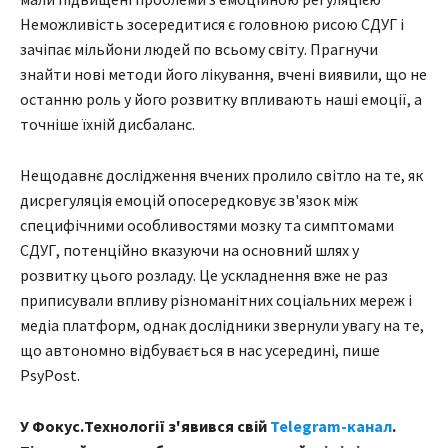
Неможливість зосередитися є головною рисою СДУГ і
зачіпає мільйони людей по всьому світу. Прагнучи
знайти нові методи його лікування, вчені виявили, що не
останню роль у його розвитку впливають наші емоції, а
точніше їхній дисбаланс.
Нещодавнє дослідження вчених пролило світло на те, як
дисрегуляція емоцій опосередковує зв'язок між
специфічними особливостями мозку та симптомами
СДУГ, потенційно вказуючи на основний шлях у
розвитку цього розладу. Це ускладнення вже не раз
приписували впливу різноманітних соціальних мереж і
медіа платформ, однак дослідники звернули увагу на те,
що автономно відбувається в нас усередині, пише
PsyPost.
У Фокус.Технології з'явився свій
Telegram-канал
.