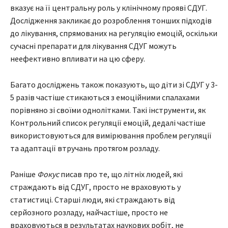
вказує на її центральну роль у клінічному прояві СДУГ.
Дослідження закликає до розроблення тонших підходів
до лікування, спрямованих на регуляцію емоцій, оскільки
сучасні препарати для лікування СДУГ можуть
неефективно впливати на цю сферу.
Багато досліджень також показують, що діти зі СДУГ у 3-
5 разів частіше стикаються з емоційними спалахами
порівняно зі своїми однолітками. Такі інструменти, як
Контрольний список регуляції емоцій, дедалі частіше
використовуються для вимірювання проблем регуляції
та адаптації втручань протягом розладу.
Раніше
Фокус
писав про те, що літніх людей, які
страждають від СДУГ, просто не враховують у
статистиці. Старші люди, які страждають від
серйозного розладу, найчастіше, просто не
враховуються в результатах наукових робіт, не