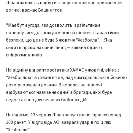
Ліваном мають відбутися переговори про припинення
вогню, вважає Вашингтон.
"Має бути угода, яка дозволить ізраїльтянам
повернутися до своїх домівок на півночі з гарантіями
безпеки, що це не буде 6 жовтня "Хезболла"… Яка
сидить прямо на синій лінії", — заявив один зі
співрозмовників.
На відміну від раптової атаки ХАМАС у жовтні, війна з
"Хезболлою" в Лівані є тим, над чим ізраїльські військові
розмірковували роками. Вже зараз на півночі
відбуваються навчання однієї з бригади, якої буде
недостатньо для великих бойових дій.
Нагадаємо, 13 червня Ліван запустив по Ізраїлю понад
100 ракет. У відповідь АОІ завдала ударів по цілях
"Хезболли".