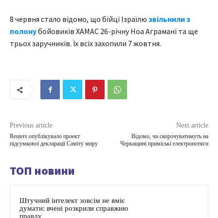
8 червня стало відомо, що бійці Ізраїлю
звільнили з
полону
бойовиків ХАМАС 26-річну Ноа Аграмані та ще
трьох заручників. Їх всіх захопили 7 жовтня.
Previous article
Next article
Reuters опублікувало проект
Відомо, чи скорочуватимуть на
підсумкової декларації Саміту миру
Черкащині приміські електропотяги
ТОП новини
Штучний інтелект зовсім не вміє
думати: вчені розкрили справжню
правду