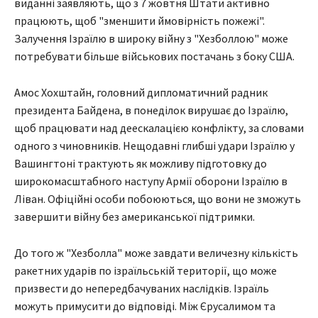
виданні заявляють, що з 7 жовтня Штати активно
працюють, щоб "зменшити ймовірність пожежі".
Залучення Ізраїлю в широку війну з "Хезболлою" може
потребувати більше військових постачань з боку США.
Амос Хохштайн, головний дипломатичний радник
президента Байдена, в понеділок вирушає до Ізраїлю,
щоб працювати над деескалацією конфлікту, за словами
одного з чиновників. Нещодавні глибші удари Ізраїлю у
Вашингтоні трактують як можливу підготовку до
широкомасштабного наступу Армії оборони Ізраїлю в
Ліван. Офіційні особи побоюються, що вони не зможуть
завершити війну без американської підтримки.
До того ж "Хезболла" може завдати величезну кількість
ракетних ударів по ізраїльській території, що може
призвести до непередбачуваних наслідків. Ізраїль
можуть примусити до відповіді. Між Єрусалимом та