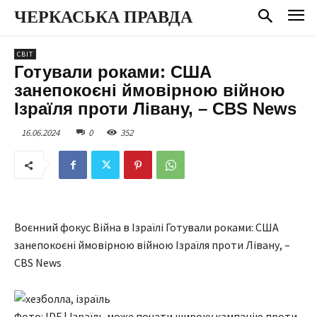
ЧЕРКАСЬКА ПРАВДА
СВІТ
Готували роками: США
занепокоєні ймовірною війною
Ізраїля проти Лівану, – CBS News
16.06.2024
0
352
Воєнний фокус Війна в Ізраїлі Готували роками: США
занепокоєні ймовірною війною Ізраїля проти Лівану, –
CBS News
Фото: IDF | Ізраїль може почати широку кампанію проти