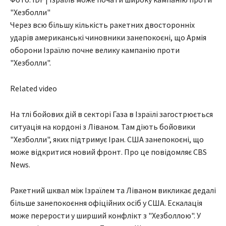
"Хезболли"
Через всю більшу кількість ракетних двосторонніх
ударів американські чиновники занепокоєні, що Армія
оборони Ізраїлю почне велику кампанію проти
"Хезболли".
Related video
На тлі бойових дій в секторі Газа в Ізраїлі загострюється
ситуація на кордоні з Ліваном. Там діють бойовики
"Хезболли", яких підтримує Іран. США занепокоєні, що
може відкритися новий фронт. Про це повідомляє CBS
News.
Ракетний шквал між Ізраїлем та Ліваном викликає дедалі
більше занепокоєння офіційних осіб у США. Ескалація
може перерости у ширший конфлікт з "Хезболлою". У