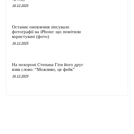
16.12.2025
Останнє оновлення зіпсувало
фотографії на iPhone: що помітили
користувачі (фото)
16.12.2025
На похороні Степана Гіги його друг
взяв слово: “Можливо, це фейк”
16.12.2025