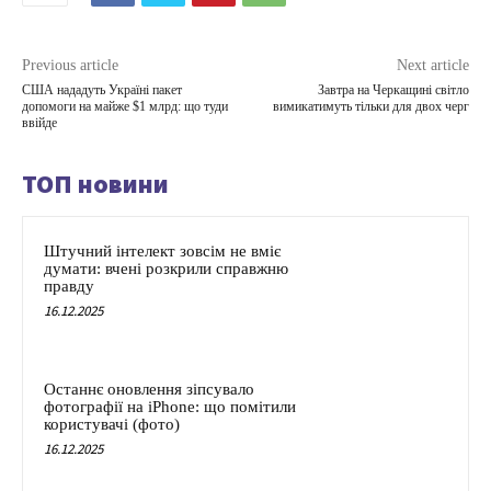
Previous article
Next article
США нададуть Україні пакет
Завтра на Черкащині світло
допомоги на майже $1 млрд: що туди
вимикатимуть тільки для двох черг
ввійде
ТОП новини
Штучний інтелект зовсім не вміє
думати: вчені розкрили справжню
правду
16.12.2025
Останнє оновлення зіпсувало
фотографії на iPhone: що помітили
користувачі (фото)
16.12.2025