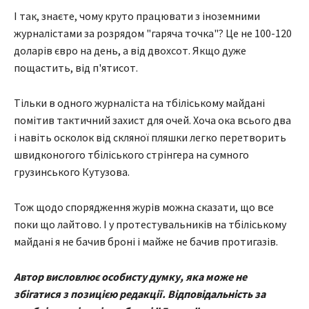
І так, знаєте, чому круто працювати з іноземними
журналістами за розрядом "гаряча точка"? Це не 100-120
доларів євро на день, а від двохсот. Якщо дуже
пощастить, від п'ятисот.
Тільки в одного журналіста на тбіліському майдані
помітив тактичний захист для очей. Хоча ока всього два
і навіть осколок від скляної пляшки легко перетворить
швидконогого тбіліського стрінгера на сумного
грузинського Кутузова.
Тож щодо спорядження журів можна сказати, що все
поки що лайтово. І у протестувальників на тбіліському
майдані я не бачив броні і майже не бачив протигазів.
Автор висловлює особисту думку, яка може не
збігатися з позицією редакції. Відповідальність за