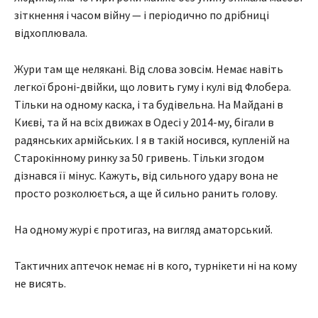
зіткнення і часом війну — і періодично по дрібниці
відхоплювала.
Жури там ще нелякані. Від слова зовсім. Немає навіть
легкої броні-двійки, що ловить гуму і кулі від Флобера.
Тільки на одному каска, і та будівельна. На Майдані в
Києві, та й на всіх движах в Одесі у 2014-му, бігали в
радянських армійських. І я в такій носився, купленій на
Старокінному ринку за 50 гривень. Тільки згодом
дізнався її мінус. Кажуть, від сильного удару вона не
просто розколюється, а ще й сильно ранить голову.
На одному журі є протигаз, на вигляд аматорський.
Тактичних аптечок немає ні в кого, турнікети ні на кому
не висять.