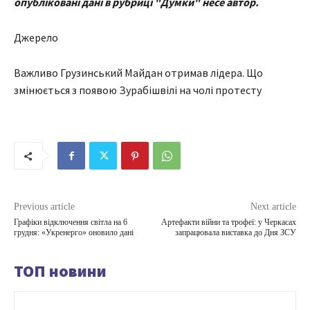
опубліковані дані в рубриці "Думки" несе автор.
Джерело
Важливо Грузинський Майдан отримав лідера. Що
змінюється з появою Зурабішвілі на чолі протесту
Previous article
Next article
Графіки відключення світла на 6
Артефакти війни та трофеї: у Черкасах
грудня: «Укренерго» оновило дані
запрацювала виставка до Дня ЗСУ
ТОП новини