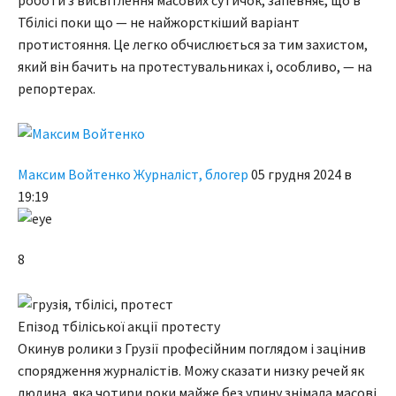
роботи з висвітлення масових сутичок, запевняє, що в
Тбілісі поки що — не найжорсткіший варіант
протистояння. Це легко обчислюється за тим захистом,
який він бачить на протестувальниках і, особливо, — на
репортерах.
Максим Войтенко Журналіст, блогер
05 грудня 2024 в
19:19
8
Епізод тбіліської акції протесту
Окинув ролики з Грузії професійним поглядом і зацінив
спорядження журналістів. Можу сказати низку речей як
людина, яка чотири роки майже без упину знімала масові