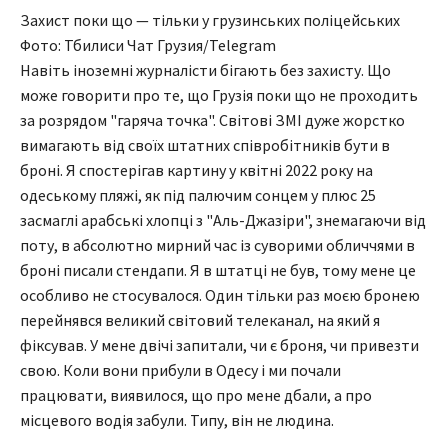
Захист поки що — тільки у грузинських поліцейських
Фото: Тбилиси Чат Грузия/Telegram
Навіть іноземні журналісти бігають без захисту. Що
може говорити про те, що Грузія поки що не проходить
за розрядом "гаряча точка". Світові ЗМІ дуже жорстко
вимагають від своїх штатних співробітників бути в
броні. Я спостерігав картину у квітні 2022 року на
одеському пляжі, як під палючим сонцем у плюс 25
засмаглі арабські хлопці з "Аль-Джазіри", знемагаючи від
поту, в абсолютно мирний час із суворими обличчями в
броні писали стендапи. Я в штатці не був, тому мене це
особливо не стосувалося. Один тільки раз моєю бронею
перейнявся великий світовий телеканал, на який я
фіксував. У мене двічі запитали, чи є броня, чи привезти
свою. Коли вони прибули в Одесу і ми почали
працювати, виявилося, що про мене дбали, а про
місцевого водія забули. Типу, він не людина.