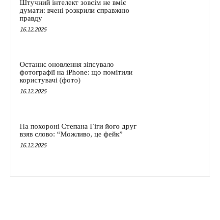
Штучний інтелект зовсім не вміє
думати: вчені розкрили справжню
правду
16.12.2025
Останнє оновлення зіпсувало
фотографії на iPhone: що помітили
користувачі (фото)
16.12.2025
На похороні Степана Гіги його друг
взяв слово: “Можливо, це фейк”
16.12.2025