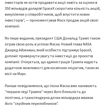
інвесторів не хотів продавати акції навіть за оцінки в
350 мільярдів доларів! SpaceX скоротила кількість акцій,
викуплених у співробітників, щоб впустити нових
інвесторів", — прокоментував Маск продаж акцій своєї
компанії.
Як пише видання, президент США Дональд Трамп також
зіграв свою роль в успіхах Маска. Новий глава NASA
Джаред Айзекман, який особисто підтримує SpaceX,
допоміг привернути увагу та інвестиції до проєктів
компанії. Очікується, що адміністрація Трампа надасть
додаткові можливості для космічних ініціатив, таких як
місії на Марс.
Раніше повідомлялося, що Ілона Маска вже називають
"першою леді Трампа" через його близькість до
політика, а трансгендерна дочка мільярдера вважає
його "серійним перелюбником".