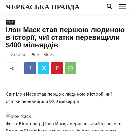
ЧЕРКАСЬКА ПРАВДА
СВІТ
Ілон Маск став першою людиною
в історії, чиї статки перевищили
$400 мільярдів
12.12.2024
0
263
Світ Ілон Маск став першою людиною в історії, чиї
статки перевищили $400 мільярдів
Фото: Bloomberg | Ілон Маск, американський бізнесмен
Як пише Bloomberg, основу статків Маска становить