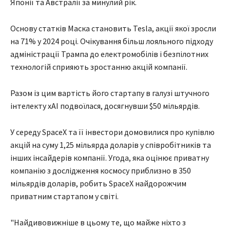
Японії та Австралії за минулий рік.
Основу статків Маска становить Tesla, акції якої зросли
на 71% у 2024 році. Очікування більш лояльного підходу
адміністрації Трампа до електромобілів і безпілотних
технологій сприяють зростанню акцій компанії.
Разом із цим вартість його стартапу в галузі штучного
інтелекту xAI подвоїлася, досягнувши $50 мільярдів.
У середу SpaceX та її інвестори домовилися про купівлю
акцій на суму 1,25 мільярда доларів у співробітників та
інших інсайдерів компанії. Угода, яка оцінює приватну
компанію з дослідження космосу приблизно в 350
мільярдів доларів, робить SpaceX найдорожчим
приватним стартапом у світі.
"Найдивовижніше в цьому те, що майже ніхто з