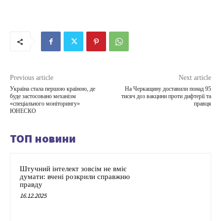
Previous article
Next article
Україна стала першою країною, де
На Черкащину доставили понад 95
буде застосовано механізм
тисяч доз вакцини проти дифтерії та
«спеціального моніторингу»
правця
ЮНЕСКО
ТОП новини
Штучний інтелект зовсім не вміє
думати: вчені розкрили справжню
правду
16.12.2025