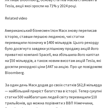
Tesla, акції якої зросли на 71% у 2024 році.
Related video
Американський бізнесмен Ілон Маск знову переписав
історію, ставши першою людиною, чиї статки
перевищили позначку в $400 мільярдів. Цього рекорду
було досягнуто завдяки успішному продажу акцій його
приватної компанії SpaceX, яка збільшила його капітал
на $50 мільярдів, а також новим висотам акцій Tesla, які
досягли рекордної ціни $447 за акцію. Про це повідомляє
Bloomberg.
За один день Маск додав до своїх статків $62,8 мільярда
— найбільший приріст багатства в історії. Тепер сукупні
статки 500 найбагатших людей світу перевищили $10
трильйонів, що можна порівняти з ВВП Німеччини,