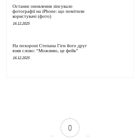
Останнє оновлення зіпсувало
фотографії на iPhone: що помітили
користувачі (фото)
16.12.2025
На похороні Степана Гіги його друг
взяв слово: “Можливо, це фейк”
16.12.2025
0