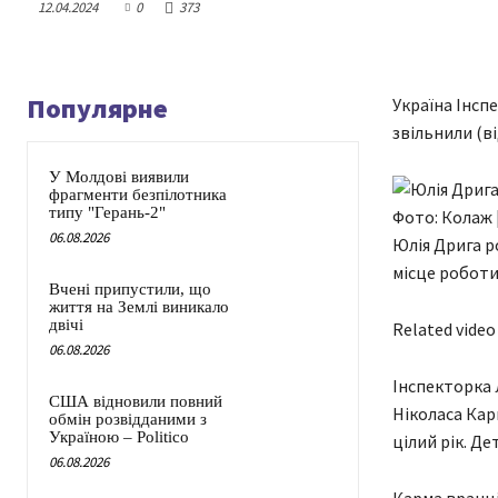
12.04.2024
0
373
Популярне
Україна Інсп
звільнили (в
У Молдові виявили
фрагменти безпілотника
типу "Герань-2"
Фото: Колаж |
06.08.2026
Юлія Дрига ро
місце роботи
Вчені припустили, що
життя на Землі виникало
двічі
Related video
06.08.2026
Інспекторка 
США відновили повний
Ніколаса Кар
обмін розвідданими з
Україною – Politico
цілий рік. Де
06.08.2026