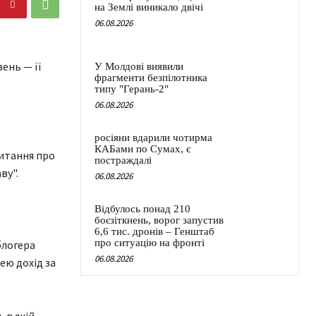
на Землі виникало двічі
06.08.2026
ень — її
У Молдові виявили
фрагменти безпілотника
типу "Герань-2"
06.08.2026
росіяни вдарили чотирма
КАБами по Сумах, є
питання про
постраждалі
ву".
06.08.2026
Відбулось понад 210
боєзіткнень, ворог запустив
6,6 тис. дронів – Генштаб
про ситуацію на фронті
блогера
06.08.2026
ею дохід за