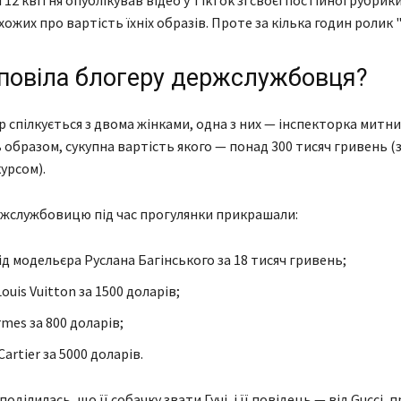
12 квітня опублікував відео у TikTok зі своєї постійної рубрики,
ожих про вартість їхніх образів. Проте за кілька годин ролик "
повіла блогеру держслужбовця?
р спілкується з двома жінками, одна з них — інспекторка митни
 образом, сукупна вартість якого — понад 300 тисяч гривень (
урсом).
жслужбовицю під час прогулянки прикрашали:
ід модельєра Руслана Багінського за 18 тисяч гривень;
Louis Vuitton за 1500 доларів;
mes за 800 доларів;
artier за 5000 доларів.
оділилась, що її собачку звати Гучі, і її повідець — від Gucci, 