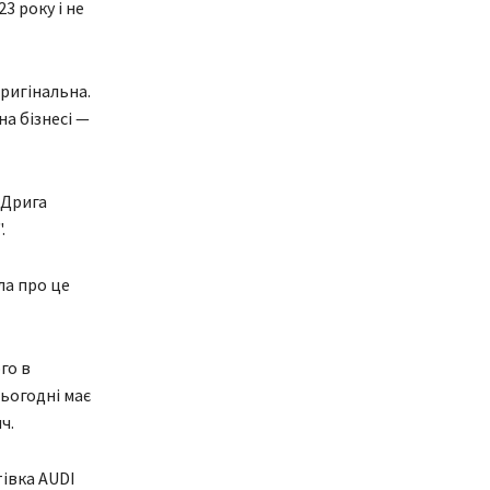
3 року і не
оригінальна.
на бізнесі —
 Дрига
.
ла про це
го в
сьогодні має
ч.
тівка AUDI