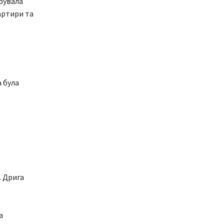
рувала
артири та
 була
. Дрига
а