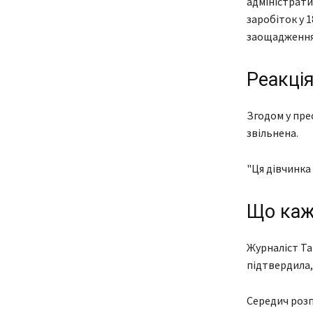
адміністрати
заробіток у 
заощадження 
Реакція
Згодом у пре
звільнена.
"Ця дівчинка 
Що каж
Журналіст Та
підтвердила,
Середич розп