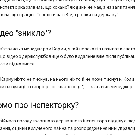
Інспекторка заявила, що коханої людини не має, а на запитання
віла, що працює "трошки на себе, трошки на державу".
део "зникло"?
в’язались з менеджером Карми, який не захотів називати свого 
що відео з держслужбовицею було видалене вже після публікаці
ати відмовився.
Карму ніхто не тиснув, на нього ніхто й не може тиснути. Коли 
и на вулиці, то апріорі, не знає хто це", — зазначив менеджер.
омо про інспекторку?
біймала посаду головного державного інспектора відділу скла
ігання, оцінки вилученого майна та розпорядження ним управлі