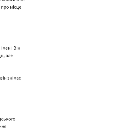
 про місце
імені. Він
ї, але
він знімає
дського
ння