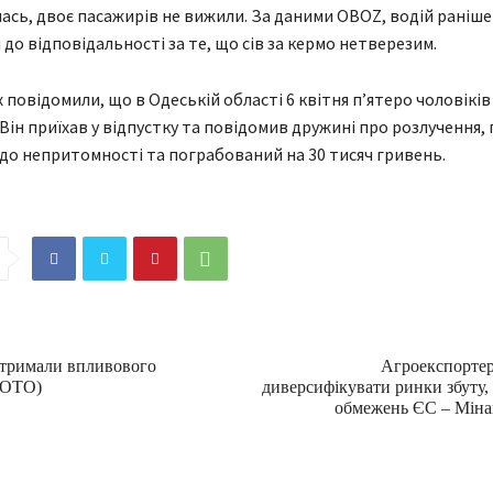
ась, двоє пасажирів не вижили. За даними OBOZ, водій раніше
 до відповідальності за те, що сів за кермо нетверезим.
 повідомили, що в Одеській області 6 квітня п’ятеро чоловіків
Він приїхав у відпустку та повідомив дружині про розлучення, 
до непритомності та пограбований на 30 тисяч гривень.
атримали впливового
Агроекспортер
ФОТО)
диверсифікувати ринки збуту,
обмежень ЄС – Міна