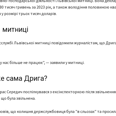
вно-господарської діяльності Львівської митниці. Вона декла
180 тисяч гривень за 2023 рік, а також володіння половиною кв
у розмірі трьох тисяч доларів.
 митниці
сслужбі Львівської митниці повідомили журналістам, що Дрига
у нас більше не працює", — заявили у митниці.
е сама Дрига?
рас Середич поспілкувався з ексінспекторкою після звільнення
 що була звільнена.
овів, що колишня держслужбовиця була "в сльозах" та просил