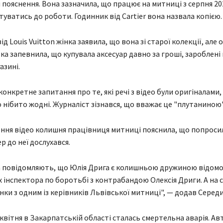
 пояснення. Вона зазначила, що працює на митниці з серпня 202
туватись до роботи. Годинник від Cartier вона назвала копією.
д Louis Vuitton жінка заявила, що вона зі старої колекції, але 
ка запевнила, що купувала аксесуар давно за гроші, зароблені 
азині.
онкретне запитання про те, які речі з відео були оригіналами,
о нібито жодні. Журналіст зізнався, що вважає це "плутаниною"
ня відео колишня працівниця митниці пояснила, що попроси
ер до неї дослухався.
 повідомляють, що Юлія Дрига є колишньою дружиною відомо
х інспектора по боротьбі з контрабандою Олексія Дриги. А на 
нки з одним із керівників Львівської митниці", — додав Середи
 квітня в Закарпатській області сталась смертельна аварія. Ав