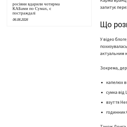
Карма вранці 
росіяни вдарили чотирма
запитує перех
КАБами по Сумах, є
постраждалі
06.08.2026
Що роз
У відео блоге
похизувалась
актуальним к
Зокрема, дер
капелюх в
сумка від 
взуття Her
годинник C
Також Дрига п