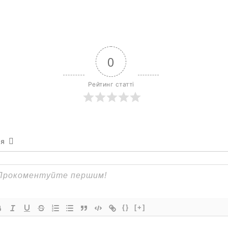
0
Рейтинг статті
ся
{}
[+]