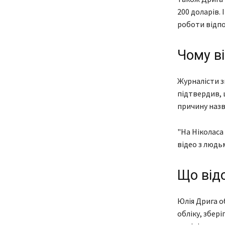
200 доларів. 
роботи відпо
Чому ві
Журналісти з
підтвердив, 
причину назв
"На Ніколаса 
відео з людьм
Що від
Юлія Дрига о
обліку, збер