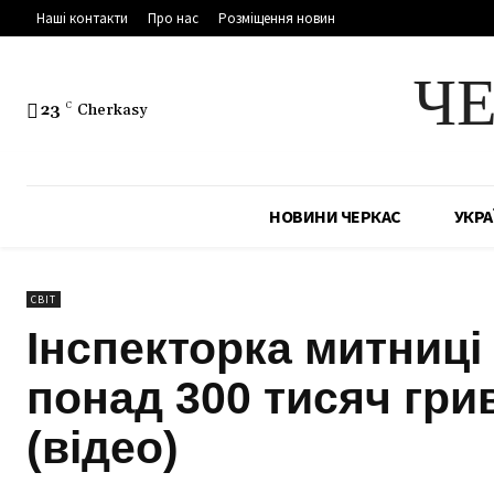
Наші контакти
Про нас
Розміщення новин
Ч
23
C
Cherkasy
НОВИНИ ЧЕРКАС
УКРА
СВІТ
Інспекторка митниці
понад 300 тисяч гри
(відео)