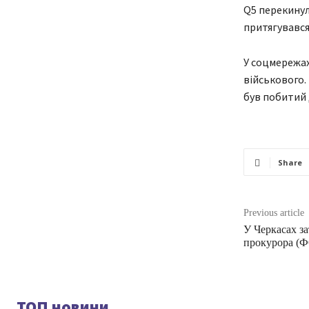
Q5 перекинул
притягувався
У соцмережах
військового. 
був побитий 
Share
Previous article
У Черкасах з
прокурора (
ТОП новини