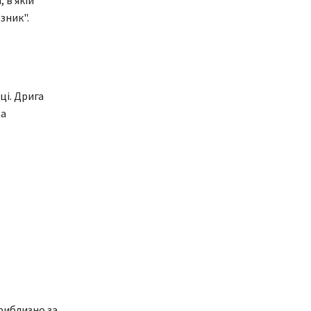
 в якій
зник".
ці. Дрига
за
приблизно за