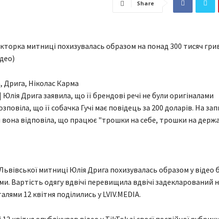
Share
екторка митниці похизувалась образом на понад 300 тисяч грив
ідео)
 Юлія Дрига заявила, що її брендові речі не були оригіналами
зповіла, що її собачка Гучі має повідець за 200 доларів. На за
 вона відповіла, що працює "трошки на себе, трошки на держа
Львівської митниці Юлія Дрига похизувалась образом у відео 
ми. Вартість одягу вдвічі перевищила вдвічі задекларований н
талями 12 квітня поділились у LVIV.MEDIA.