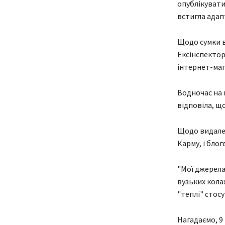
опублікувати
встигла адап
Щодо сумки ві
Ексінспектор
інтернет-маг
Водночас на к
відповіла, щ
Щодо видален
Карму, і блог
"Мої джерела
вузьких кола
"теплі" стосу
Нагадаємо, 9