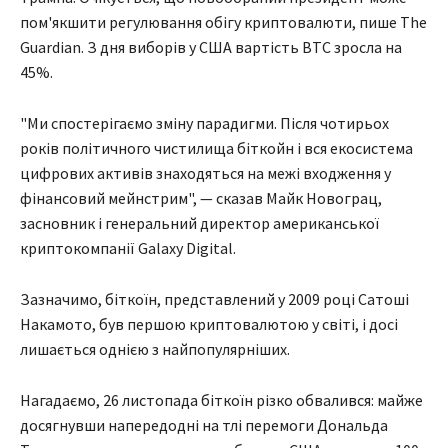
пом'якшити регулювання обігу криптовалюти, пише The
Guardian. З дня виборів у США вартість BTC зросла на
45%.
"Ми спостерігаємо зміну парадигми. Після чотирьох
років політичного чистилища біткойн і вся екосистема
цифрових активів знаходяться на межі входження у
фінансовий мейнстрим", — сказав Майк Новограц,
засновник і генеральний директор американської
криптокомпанії Galaxy Digital.
Зазначимо, біткоїн, представлений у 2009 році Сатоші
Накамото, був першою криптовалютою у світі, і досі
лишається однією з найпопулярніших.
Нагадаємо, 26 листопада біткоїн різко обвалився: майже
досягнувши напередодні на тлі перемоги Дональда