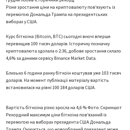
Різке зростання ціни на криптовалюту пов'язують із
перемогою Дональда Трампа на президентських
виборах у США.
Курс біткоїна (Bitcoin, BTC) сьогодні вночі вперше
перевищив 100 тисяч доларів. Історичну позначку
криптовалюта здолала о 2:36, добове зростання склало
4,6% за даними сервісу Binance Market Data.
Близько 6 години ранку біткоїн коштував уже 103 тисяч
доларів. На момент публікації матеріалу вартість
встановилася на рівні 100 184 доларів США.
Вартість біткоїна різко зросла на 4,6 % Фото: Скриншот
Рекордний максимум ціни біткоїна пов'язаний із
перемогою на виборах президента США Дональда
Трампа. Очікується, що новообраний президент може