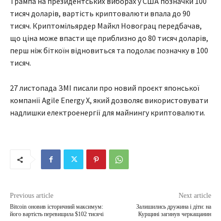
Трампа на президентських виборах у США позначки 100
тисяч доларів, вартість криптовалюти впала до 90
тисяч. Криптомільярдер Майкл Новограц передбачав,
що ціна може впасти ще приблизно до 80 тисяч доларів,
перш ніж біткоїн відновиться та подолає позначку в 100
тисяч.
27 листопада ЗМІ писали про новий проєкт японської
компанії Agile Energy X, який дозволяє використовувати
надлишки електроенергії для майнингу криптовалюти.
Previous article
Next article
Bitcoin оновив історичний максимум:
Залишились дружина і діти: на
його вартість перевищила $102 тисячі
Курщині загинув черкащанин