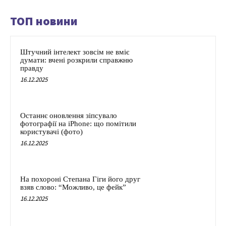
ТОП новини
Штучний інтелект зовсім не вміє
думати: вчені розкрили справжню
правду
16.12.2025
Останнє оновлення зіпсувало
фотографії на iPhone: що помітили
користувачі (фото)
16.12.2025
На похороні Степана Гіги його друг
взяв слово: “Можливо, це фейк”
16.12.2025