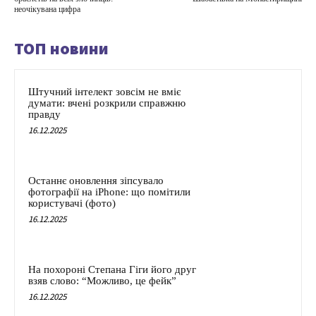
неочікувана цифра
ТОП новини
Штучний інтелект зовсім не вміє
думати: вчені розкрили справжню
правду
16.12.2025
Останнє оновлення зіпсувало
фотографії на iPhone: що помітили
користувачі (фото)
16.12.2025
На похороні Степана Гіги його друг
взяв слово: “Можливо, це фейк”
16.12.2025