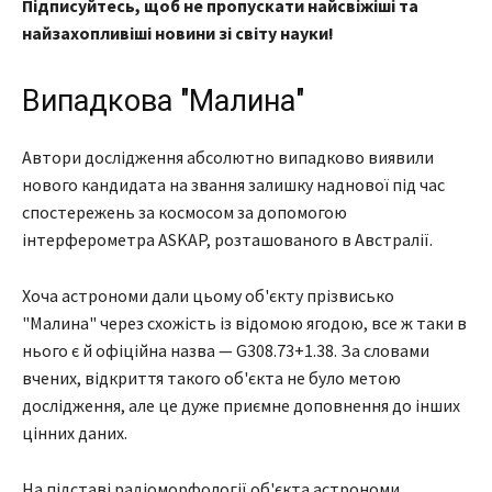
Підписуйтесь, щоб не пропускати найсвіжіші та
найзахопливіші новини зі світу науки!
Випадкова "Малина"
Автори дослідження абсолютно випадково виявили
нового кандидата на звання залишку наднової під час
спостережень за космосом за допомогою
інтерферометра ASKAP, розташованого в Австралії.
Хоча астрономи дали цьому об'єкту прізвисько
"Малина" через схожість із відомою ягодою, все ж таки в
нього є й офіційна назва — G308.73+1.38. За словами
вчених, відкриття такого об'єкта не було метою
дослідження, але це дуже приємне доповнення до інших
цінних даних.
На підставі радіоморфології об'єкта астрономи