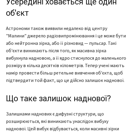
Усередині ховається ще один
об'єкт
Астрономи також виявили недалеко від центру
"Малини" джерело радіовипромінювання і це може бути
або нейтронна зірка, або її різновид — пульсар. Такі
об'єкти виникають після того, як масивна зірка
вибухнула надновою, а її ядро стиснулося до маленького
розміру в кілька десятків кілометрів. Тепер учені мають
намір провести більш ретельне вивчення об'єкта, щоб
підтвердити той факт, що це дійсно залишок наднової.
Що таке залишок наднової?
Залишками наднових є дифузні структури, що
розширюються, які виникають унаслідок вибуху
наднової. Цей вибух відбувається, коли масивні зірки