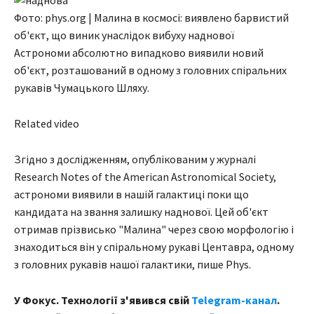
Фото: phys.org | Малина в космосі: виявлено барвистий
об'єкт, що виник унаслідок вибуху наднової
Астрономи абсолютно випадково виявили новий
об'єкт, розташований в одному з головних спіральних
рукавів Чумацького Шляху.
Related video
Згідно з дослідженням, опублікованим у журналі
Research Notes of the American Astronomical Society,
астрономи виявили в нашій галактиці поки що
кандидата на звання залишку наднової. Цей об'єкт
отримав прізвисько "Малина" через свою морфологію і
знаходиться він у спіральному рукаві Центавра, одному
з головних рукавів нашої галактики, пише Phys.
У Фокус. Технології з'явився свій
Telegram-канал
.