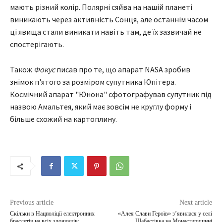
мають різний колір. Полярні сяйва на нашій планеті
виникають через активність Сонця, але останнім часом
ці явища стали виникати навіть там, де їх зазвичай не
спостерігають.
Також
Фокус
писав про те, що апарат NASA зробив
знімок п'ятого за розміром супутника Юпітера.
Космічний апарат "Юнона" сфотографував супутник під
назвою Амальтея, який має зовсім не круглу форму і
більше схожий на картоплину.
Previous article
Next article
Скільки в Нацполіції електронних
«Алея Слави Героїв» з’явилася у селі
браслетів на всіх злочинців:
Шабастівка на Монастирищині