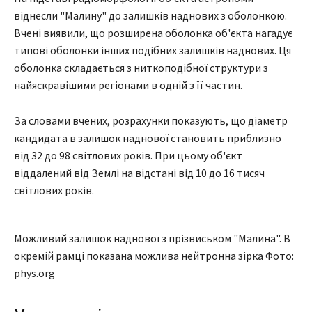
віднесли "Малину" до залишків наднових з оболонкою.
Вчені виявили, що розширена оболонка об'єкта нагадує
типові оболонки інших подібних залишків наднових. Ця
оболонка складається з ниткоподібної структури з
найяскравішими регіонами в одній з її частин.
За словами вчених, розрахунки показують, що діаметр
кандидата в залишок наднової становить приблизно
від 32 до 98 світлових років. При цьому об'єкт
віддалений від Землі на відстані від 10 до 16 тисяч
світлових років.
Можливий залишок наднової з прізвиськом "Малина". В
окремій рамці показана можлива нейтронна зірка Фото:
phys.org