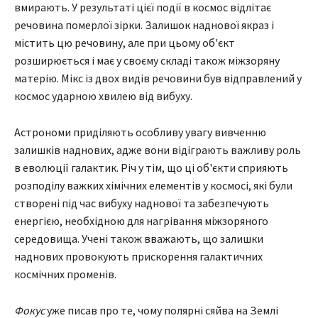
вмирають. У результаті цієї події в космос відлітає
речовина померлої зірки. Залишок наднової якраз і
містить цю речовину, але при цьому об'єкт
розширюється і має у своєму складі також міжзоряну
матерію. Мікс із двох видів речовини був відправлений у
космос ударною хвилею від вибуху.
Астрономи приділяють особливу увагу вивченню
залишків наднових, адже вони відіграють важливу роль
в еволюції галактик. Річ у тім, що ці об'єкти сприяють
розподілу важких хімічних елементів у космосі, які були
створені під час вибуху наднової та забезпечують
енергією, необхідною для нагрівання міжзоряного
середовища. Учені також вважають, що залишки
наднових провокують прискорення галактичних
космічних променів.
Фокус
уже писав про те, чому полярні сяйва на Землі