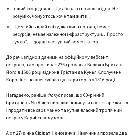
Інший юзер додав: "Це абсолютно жалюгідно. Не
розумію, чому хтось хоче там жити";
"Це якийсь край світу, жахлива погода, немає
ресурсів, немає належної інфраструктури…Просто
сумно", — додав наступний коментатор.
До речі, згідно з даними на офіційному вебсайті
острова, там проживає 236 громадян Великої Британії.
Його в 1506 році відкрив Трістан да Кунья. Сполучене
Королівство анексувало цю територію у 1816 році.
Нагадаємо, раніше
Фокус
писав, що 60-річний
британець Ян Ашер вирішив покинути своє старе життя
і продати все своє майно та купив власний тропічний
острів у Карибському морі.
А от 27-річна Сірірат Ненсевич з Німеччини провела два