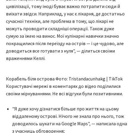
цивілізації, тому іноді буває важко потрапити сюди й
виїхати звідси. Наприклад, у нас є лікарня, де достатньо
сучасної техніки, але проблема в тому, що лікарі не
можуть проводити складніші операції. Також дуже
сумую за їжею на винос. Мої кулінарні навички значно
покращилися після переїзду на острів — і це чудово, але
доводиться все готувати з нуля", — ділиться своїми
враженнями Келлі.
Корабель біля острова Фото: Tristandacunhakg | TikTok
Користувачі мережі в коментарях до відео поділилися
своїми міркуваннями. Не всі відгуки були позитивними.
"Я дуже хочу дізнатися більше про життя на цьому
віддаленому острові. Нічого не знала про нього, тож
доводилось шукати на Google Maps", — написала одна
з учасниць обговорення;