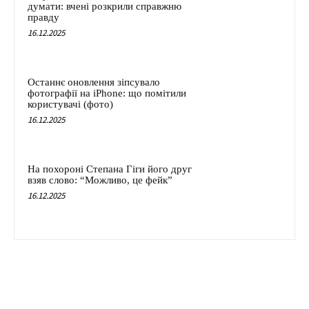
думати: вчені розкрили справжню
правду
16.12.2025
Останнє оновлення зіпсувало
фотографії на iPhone: що помітили
користувачі (фото)
16.12.2025
На похороні Степана Гіги його друг
взяв слово: “Можливо, це фейк”
16.12.2025