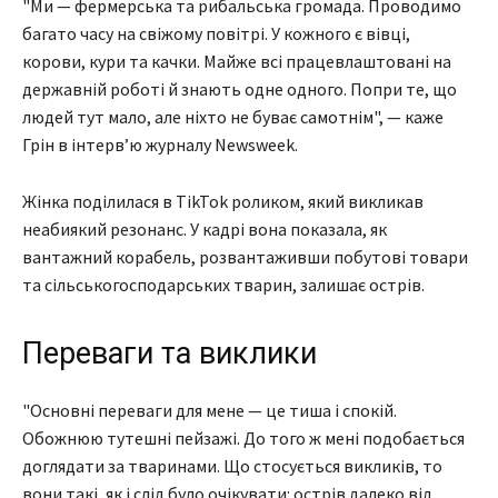
"Ми — фермерська та рибальська громада. Проводимо
багато часу на свіжому повітрі. У кожного є вівці,
корови, кури та качки. Майже всі працевлаштовані на
державній роботі й знають одне одного. Попри те, що
людей тут мало, але ніхто не буває самотнім", — каже
Грін в інтерв’ю журналу Newsweek.
Жінка поділилася в TikTok роликом, який викликав
неабиякий резонанс. У кадрі вона показала, як
вантажний корабель, розвантаживши побутові товари
та сільськогосподарських тварин, залишає острів.
Переваги та виклики
"Основні переваги для мене — це тиша і спокій.
Обожнюю тутешні пейзажі. До того ж мені подобається
доглядати за тваринами. Що стосується викликів, то
вони такі, як і слід було очікувати: острів далеко від