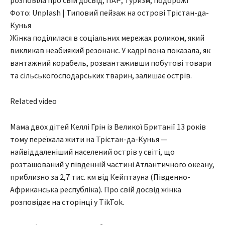
Фото: Unplash | Типовий пейзаж на острові Трістан-да-
Кунья
Жінка поділилася в соціальних мережах роликом, який
викликав неабиякий резонанс. У кадрі вона показала, як
вантажний корабель, розвантаживши побутові товари
та сільськогосподарських тварин, залишає острів.
Related video
Мама двох дітей Келлі Грін із Великої Британії 13 років
тому переїхала жити на Трістан-да-Кунья —
найвіддаленіший населений острів у світі, що
розташований у південній частині Атлантичного океану,
приблизно за 2,7 тис. км від Кейптауна (Південно-
Африканська республіка). Про свій досвід жінка
розповідає на сторінці у TikTok.