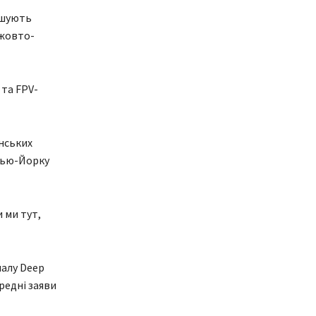
ошують
 жовто-
 та FPV-
нських
 Нью-Йорку
 ми тут,
налу Deep
редні заяви