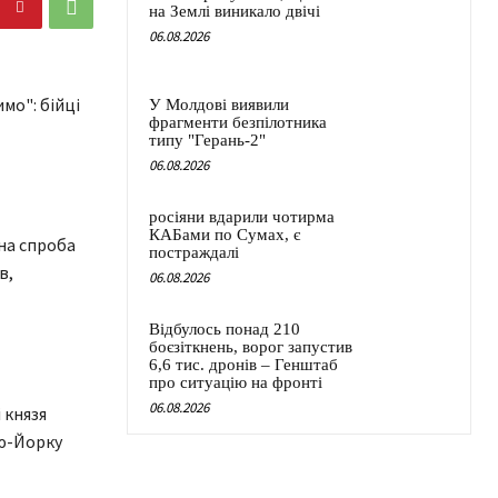
на Землі виникало двічі
06.08.2026
мо": бійці
У Молдові виявили
фрагменти безпілотника
типу "Герань-2"
06.08.2026
росіяни вдарили чотирма
КАБами по Сумах, є
на спроба
постраждалі
в,
06.08.2026
Відбулось понад 210
боєзіткнень, ворог запустив
6,6 тис. дронів – Генштаб
про ситуацію на фронті
06.08.2026
 князя
ью-Йорку