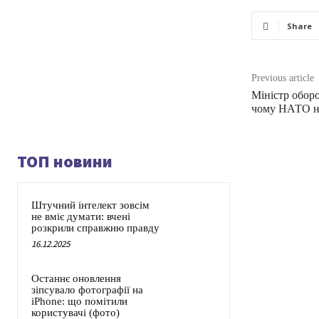
Share
Previous article
Міністр обор
чому НАТО не
ТОП новини
Штучний інтелект зовсім
не вміє думати: вчені
розкрили справжню правду
16.12.2025
Останнє оновлення
зіпсувало фотографії на
iPhone: що помітили
користувачі (фото)