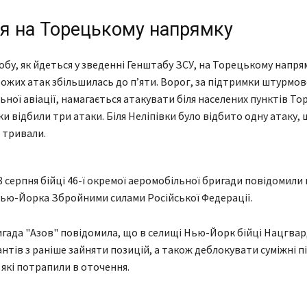
ія на Торецькому напрямку
обу, як йдеться у зведенні Генштабу ЗСУ, на Торецькому напря
рожих атак збільшилась до п’яти. Ворог, за підтримки штурмов
ної авіації, намагається атакувати біля населених пунктів То
и відбили три атаки. Біля Неліпівки було відбито одну атаку, 
 тривали.
8 серпня бійці 46-ї окремої аеромобільної бригади повідомили
ью-Йорка Збройними силами Російської Федерації.
игада "Азов" повідомила, що в селищі Нью-Йорк бійці Нацгвар
нтів з раніше зайняти позицій, а також деблокувати суміжні п
 які потрапили в оточення.