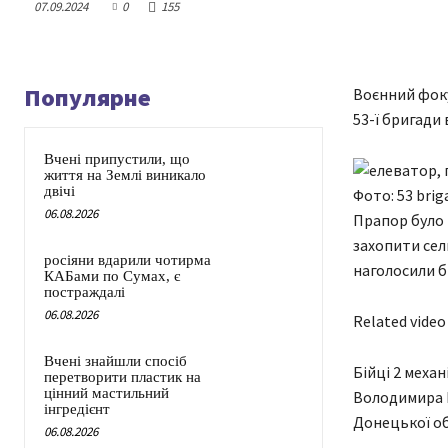
07.09.2024
0
155
Популярне
Воєнний фоку
53-ї бригади
Вчені припустили, що
життя на Землі виникало
двічі
Фото: 53 bri
06.08.2026
Прапор було 
захопити сел
росіяни вдарили чотирма
наголосили бі
КАБами по Сумах, є
постраждалі
06.08.2026
Related video
Вчені знайшли спосіб
Бійці 2 механ
перетворити пластик на
цінний мастильний
Володимира М
інгредієнт
Донецької об
06.08.2026