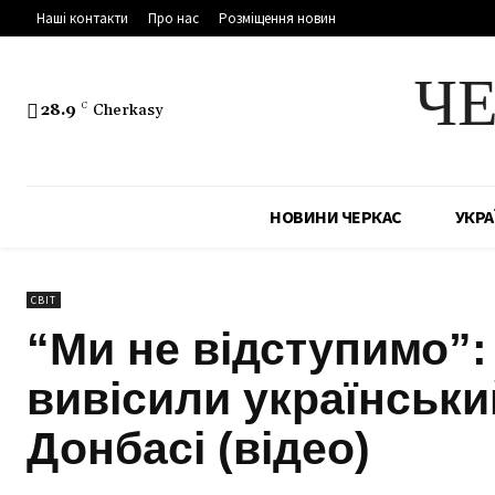
Наші контакти
Про нас
Розміщення новин
Ч
28.9
C
Cherkasy
НОВИНИ ЧЕРКАС
УКРА
СВІТ
“Ми не відступимо”: 
вивісили українськи
Донбасі (відео)