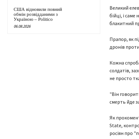
Великий елев
США відновили повний
обмін розвідданими з
бійці, і саме
Україною – Politico
блакитний п
06.08.2026
Прапор, як п
дронів проти
Кожна спроба
солдатів, за
не просто тк
"Він говорить
смерть йде з
Як прокомент
State, контро
росіян про "