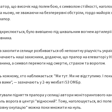
атор, що височіє над полем бою, є символом стійкості, нагол
 на ньому, не зважаючи на безперервні обстріли, гордо майоріє
рапор.
ідкреслюється, було вивішено під шквальним вогнем артилерії
вника.
 захопити селище розбивається об непохитну рішучість украї
значають наші захисники, додаючи, що прапор на елеваторі у
анина, а символ перемоги над смертю, страхом та ворогом.
 кожному, хто наближається: "Ми тут. Ми не відступимо. І поки
а вами", — зазначають у 2-му мехбаті 53 ОМБр.
ували підняття прапора у селищі автори моніторингового ка
ль ворога в центрі "відносний". Тому, наголошується, всі попе
повну окупацію" можна поки множити на нуль.