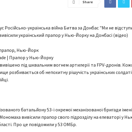
Share
с Російсько-українська війна Битва за Донбас "Ми не відступи
 вивісили український прапор у Нью-Йорку на Донбасі (відео)
gade | Прапор у Нью-Йорку
вивішено під шквальним вогнем артилерії та FPV-дронів. Кож
ище розбивається об непохитну рішучість українських солдаті
йці.
ізованого батальйону 53-ї окремої механізованої бригади імені
ономаха вивісили прапор свого підрозділу на елеваторі у Н
ласті. Про це повідомили у 53 ОМБр.