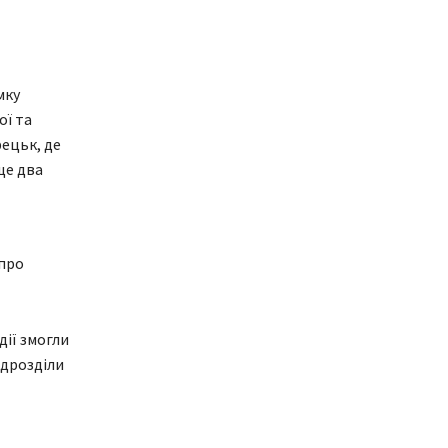
мку
ої та
рецьк, де
ще два
 про
дії змогли
ідрозділи