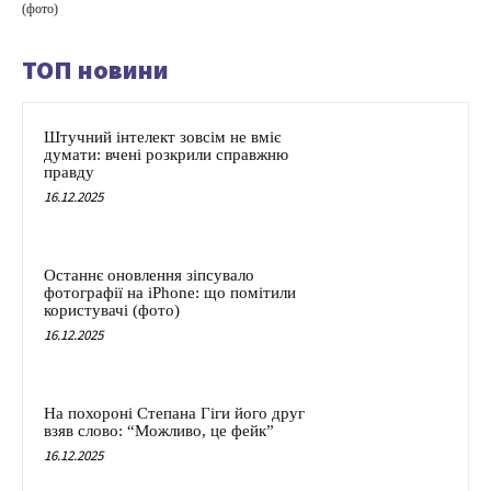
(фото)
ТОП новини
Штучний інтелект зовсім не вміє
думати: вчені розкрили справжню
правду
16.12.2025
Останнє оновлення зіпсувало
фотографії на iPhone: що помітили
користувачі (фото)
16.12.2025
На похороні Степана Гіги його друг
взяв слово: “Можливо, це фейк”
16.12.2025