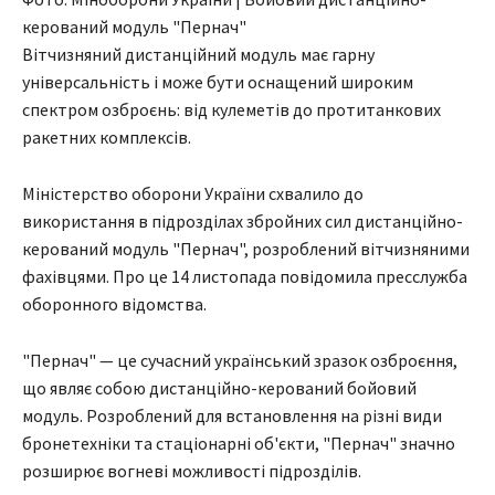
керований модуль "Пернач"
Вітчизняний дистанційний модуль має гарну
універсальність і може бути оснащений широким
спектром озброєнь: від кулеметів до протитанкових
ракетних комплексів.
Міністерство оборони України схвалило до
використання в підрозділах збройних сил дистанційно-
керований модуль "Пернач", розроблений вітчизняними
фахівцями. Про це 14 листопада повідомила пресслужба
оборонного відомства.
"Пернач" — це сучасний український зразок озброєння,
що являє собою дистанційно-керований бойовий
модуль. Розроблений для встановлення на різні види
бронетехніки та стаціонарні об'єкти, "Пернач" значно
розширює вогневі можливості підрозділів.