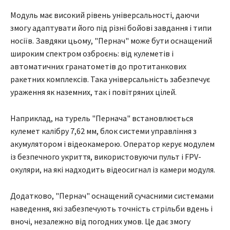
Модуль має високий рівень універсальності, даючи
змогу адаптувати його під різні бойові завдання і типи
носіїв. Завдяки цьому, "Пернач" може бути оснащений
широким спектром озброєнь: від кулеметів і
автоматичних гранатометів до протитанкових
ракетних комплексів. Така універсальність забезпечує
ураження як наземних, так і повітряних цілей.
Наприклад, на турель "Пернача" встановлюється
кулемет калібру 7,62 мм, блок системи управління з
акумулятором і відеокамерою. Оператор керує модулем
із безпечного укриття, використовуючи пульт і FPV-
окуляри, на які надходить відеосигнал із камери модуля.
Додатково, "Пернач" оснащений сучасними системами
наведення, які забезпечують точність стрільби вдень і
вночі, незалежно від погодних умов. Це дає змогу