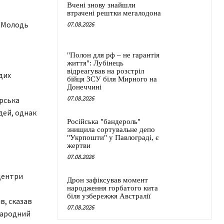
Вчені знову знайшли
втрачені рештки мегалодона
 "Молодь
07.08.2026
"Полон для рф – не гарантія
життя": Лубінець
відреагував на розстріл
дих
бійця ЗСУ біля Мирного на
Донеччині
07.08.2026
орська
дей, однак
Російська "бандероль"
знищила сортувальне депо
"Укрпошти" у Павлограді, є
жертви
07.08.2026
 центри
Дрон зафіксував момент
народження горбатого кита
біля узбережжя Австралії
в, сказав
07.08.2026
народний