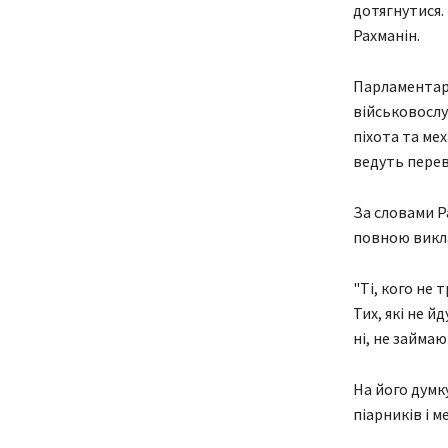
дотягнутися. 
Рахманін.
Парламентар 
військовосл
піхота та мех
ведуть перев
За словами Р
повною викл
"Ті, кого не
Тих, які не 
ні, не займаю
На його думку
піарників і м