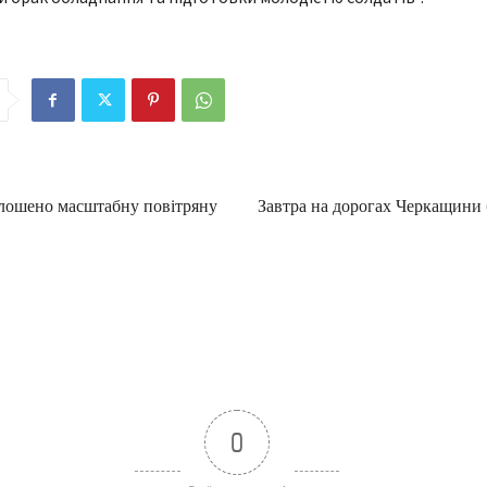
олошено масштабну повітряну
Завтра на дорогах Черкащини 
0