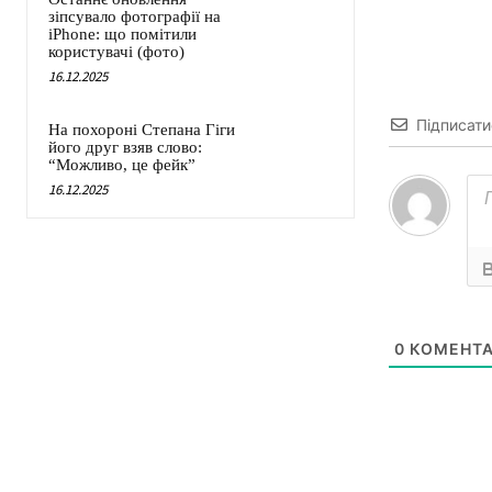
зіпсувало фотографії на
iPhone: що помітили
користувачі (фото)
16.12.2025
Підписати
На похороні Степана Гіги
його друг взяв слово:
“Можливо, це фейк”
16.12.2025
0
КОМЕНТА