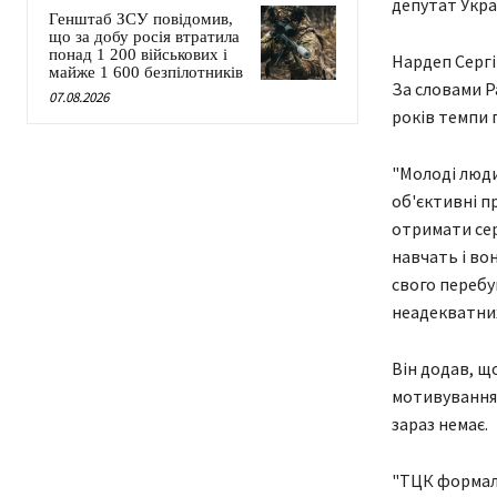
депутат Украї
Генштаб ЗСУ повідомив,
що за добу росія втратила
понад 1 200 військових і
Нардеп Сергі
майже 1 600 безпілотників
За словами Ра
07.08.2026
років темпи 
"Молоді люди
об'єктивні п
отримати сер
навчать і во
свого перебу
неадекватних
Він додав, що
мотивуванням
зараз немає.
"ТЦК формаль