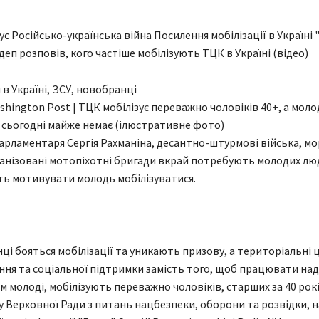
с Російсько-українська війна Посилення мобілізації в Україні
деп розповів, кого частіше мобілізують ТЦК в Україні (відео)
shington Post | ТЦК мобілізує переважно чоловіків 40+, а моло
сьогодні майже немає (ілюстративне фото)
арламентаря Сергія Рахманіна, десантно-штурмові війська, м
ханізовані мотопіхотні бригади вкрай потребують молодих лю
ь мотивувати молодь мобілізуватися.
нці бояться мобілізації та уникають призову, а територіальні
ня та соціальної підтримки замість того, щоб працювати над
 молоді, мобілізують переважно чоловіків, старших за 40 рокі
у Верховної Ради з питань нацбезпеки, оборони та розвідки, 