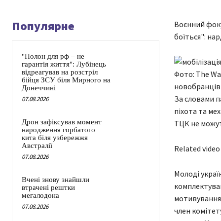
Популярне
Воєнний фоку
боїться": нар
"Полон для рф – не
гарантія життя": Лубінець
відреагував на розстріл
Фото: The Wa
бійця ЗСУ біля Мирного на
новобранців 
Донеччині
За словами п
07.08.2026
піхота та ме
Дрон зафіксував момент
ТЦК не можут
народження горбатого
кита біля узбережжя
Австралії
Related video
07.08.2026
Молоді украї
Вчені знову знайшли
комплектуван
втрачені рештки
мегалодона
мотивуванням
07.08.2026
член комітет