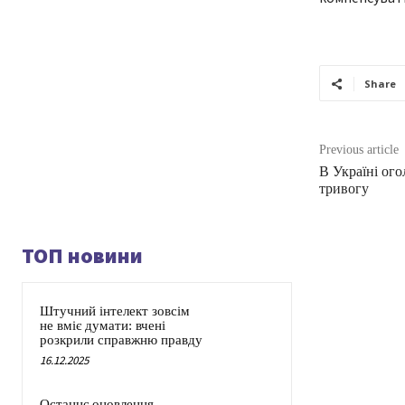
Share
Previous article
В Україні ог
тривогу
ТОП новини
Штучний інтелект зовсім
не вміє думати: вчені
розкрили справжню правду
16.12.2025
Останнє оновлення