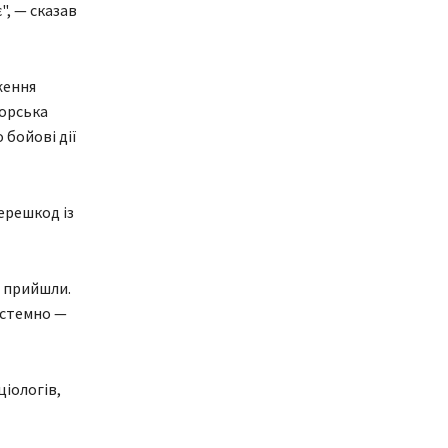
", — сказав
ження
орська
 бойові дії
ерешкод із
е прийшли.
истемно —
ціологів,