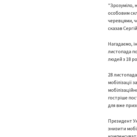
"Зрозуміло, 
особовим скл
черевцями, ч
сказав Сергій
Нагадаємо, і
листопада по
людей з 18 ро
28 листопада
мобілізації з
мобілізаційно
гостріше пос
для вже приз
Президент Ук
знизити мобіл
компенсувати