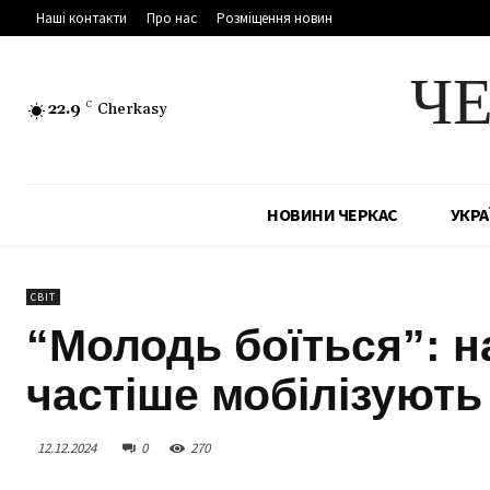
Наші контакти
Про нас
Розміщення новин
Ч
22.9
C
Cherkasy
НОВИНИ ЧЕРКАС
УКРА
СВІТ
“Молодь боїться”: н
частіше мобілізують 
12.12.2024
0
270