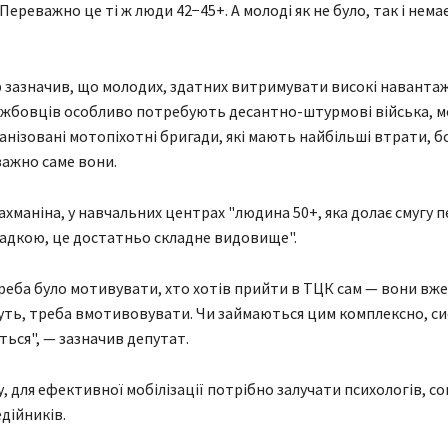
Переважно це ті ж люди 42−45+. А молоді як не було, так і немає
зазначив, що молодих, здатних витримувати високі наванта
ужбовців особливо потребують десантно-штурмові війська, м
анізовані мотопіхотні бригади, які мають найбільші втрати, бо
ажно саме вони.
ахманіна, у навчальних центрах "людина 50+, яка долає смугу п
адкою, це достатньо складне видовище".
 треба було мотивувати, хто хотів прийти в ТЦК сам — вони вж
йдуть, треба вмотивовувати. Чи займаються цим комплексно, с
ться", — зазначив депутат.
, для ефективної мобілізації потрібно залучати психологів, со
едійників.