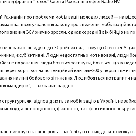
ни від фракції "Голос" Сергій Рахманін в ефірі Radio NV.
й Рахманін про проблеми мобілізації молодих людей — на відео 
хманіна, після ухвалення закону про зниження мобілізаційного 
поповнення ЗСУ значно зросли, однак середній вік бійців не п
 переважно не йдуть до Збройних сил, тому що бояться. У цих 
ричини, є суб'єктивні. Люди недостатньо мотивовані, люди бо
йозне поранення, люди бояться загинути, бояться, що їх нед
ни перетворяться на потенційний вантаж-200 у перші тижні чи 
вання на лінії бойового зіткнення. Люди бояться потрапити на
 командирів", — зазначив нардеп.
 структури, які відповідають за мобілізацію в Україні, не зай
 молоді, а повноцінного, фахового, та ефективного рекрутинг
но виконують свою роль — мобілізують тих, до кого можуть