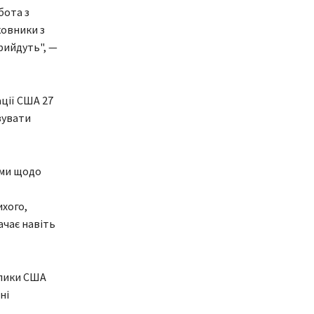
бота з
ковники з
рийдуть", —
ації США 27
зувати
ами щодо
ихого,
ачає навіть
клики США
ні