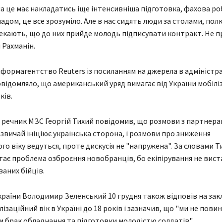
на це має накладатись іще інтенсивніша підготовка, фахова ро
адом, це все зрозуміло. Але в нас сидять люди за столами, пол
екають, що до них прийде молодь підписувати контракт. Не п
 Рахманін.
нформагентство Reuters із посиланням на джерела в адміністр
відомляло, що американський уряд вимагає від України мобілі
ків.
 речник МЗС Георгій Тихий повідомив, що розмови з партнер
азвичай ініціює українська сторона, і розмови про зниження
го віку ведуться, проте дискусія не "напружена". За словами Т
тає проблема озброєння новобранців, бо екіпірування не вист
ваних бійців.
раїни Володимир Зеленський 10 грудня також відповів на за
ізаційний вік в Україні до 18 років і зазначив, що "ми не повин
 брак обладнання та підготовки молодістю солдатів".