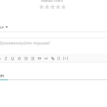
Рейтинг статті
ся
{}
[+]
РІ