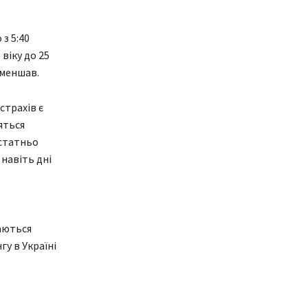
з 5:40
віку до 25
оменшав.
страхів є
яться
остатньо
навіть дні
маються
у в Україні