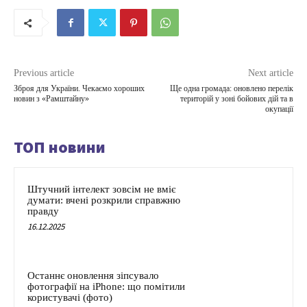
Previous article
Next article
Зброя для України. Чекаємо хороших
Ще одна громада: оновлено перелік
новин з «Рамштайну»
територій у зоні бойових дій та в
окупації
ТОП новини
Штучний інтелект зовсім не вміє
думати: вчені розкрили справжню
правду
16.12.2025
Останнє оновлення зіпсувало
фотографії на iPhone: що помітили
користувачі (фото)