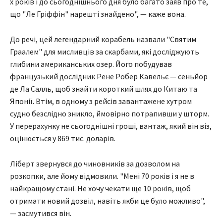
х років і до сьогоднішнього дня було багато заяв про те,
що "Ле Гріффін" нарешті знайдено", — каже вона.
До речі, цей легендарний корабель назвали "Святим
Граалем" для мисливців за скарбами, які досліджують
глибини американських озер. Його побудував
французький дослідник Рене Робер Кавельє — сеньйор
де Ла Салль, щоб знайти короткий шлях до Китаю та
Японії. Втім, в одному з рейсів завантажене хутром
судно безслідно зникло, ймовірно потрапивши у шторм.
У перерахунку не сьогоднішні гроші, вантаж, який він віз,
оцінюється у 869 тис. доларів.
Ліберт звернувся до чиновників за дозволом на
розкопки, але йому відмовили. "Мені 70 років і я не в
найкращому стані. Не хочу чекати ще 10 років, щоб
отримати новий дозвіл, навіть якби це було можливо",
— засмутився він.