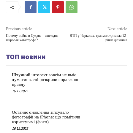
Previous article
Next article
Почему война в Судане – еще одна
ДТП у Черкасах: травми отримала 12-
мировая катастрофа?
річна дівчинка
ТОП новини
Штучний інтелект зовсім не вміє
думати: вчені розкрили справжню
правду
16.12.2025
Останнє оновлення зіпсувало
фотографії на iPhone: що помітили
користувачі (фото)
16.12.2025