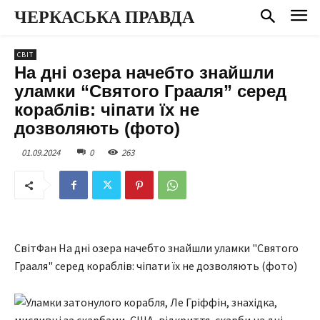
ЧЕРКАСЬКА ПРАВДА
СВІТ
На дні озера начебто знайшли
уламки “Святого Грааля” серед
кораблів: чіпати їх не
дозволяють (фото)
01.09.2024
0
263
СвітФан На дні озера начебто знайшли уламки "Святого
Грааля" серед кораблів: чіпати їх не дозволяють (фото)