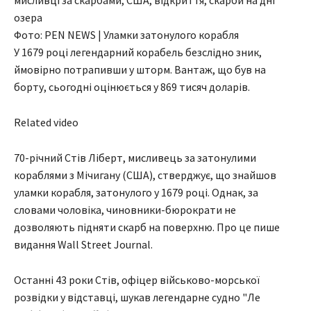
Фото: PEN NEWS | Уламки затонулого корабля
У 1679 році легендарний корабель безслідно зник,
ймовірно потрапивши у шторм. Вантаж, що був на
борту, сьогодні оцінюється у 869 тисяч доларів.
Related video
70-річний Стів Ліберт, мисливець за затонулими
кораблями з Мічигану (США), стверджує, що знайшов
уламки корабля, затонулого у 1679 році. Однак, за
словами чоловіка, чиновники-бюрократи не
дозволяють підняти скарб на поверхню. Про це пише
видання Wall Street Journal.
Останні 43 роки Стів, офіцер військово-морської
розвідки у відставці, шукав легендарне судно "Ле