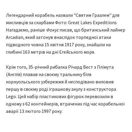
Легендарний корабель назвали "Святим Граалем" для
мисливців за скарбами Фото: Great Lakes Expeditions
Нагадаємо, раніше
Фокус
писав, що британський лайнер
Arcadian, який затонув внаслідок торпедної атаки
підводного човна 15 квітня 1917 року, знайшли на
глибині 163 метрів на дні Егейського моря.
Крім того, 35-річний рибалка Річард Вест з Плімута
(Англія) плавав на своєму тральнику біля
корнуольського узбережжя й несподівано виловив
першу в своєму роді іграшкову акулу з конструктора
Lego. Цей набір пластикових фігурок перевозили в
одному з 62 контейнерів, втрачених під час корабельної
аварії 13 лютого 1997 року.