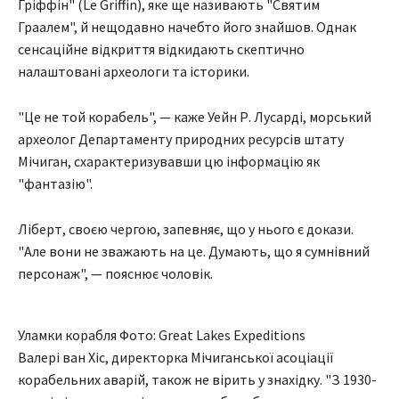
Гріффін" (Le Griffin), яке ще називають "Святим
Граалем", й нещодавно начебто його знайшов. Однак
сенсаційне відкриття відкидають скептично
налаштовані археологи та історики.
"Це не той корабель", — каже Уейн Р. Лусарді, морський
археолог Департаменту природних ресурсів штату
Мічиган, схарактеризувавши цю інформацію як
"фантазію".
Ліберт, своєю чергою, запевняє, що у нього є докази.
"Але вони не зважають на це. Думають, що я сумнівний
персонаж", — пояснює чоловік.
Уламки корабля Фото: Great Lakes Expeditions
Валері ван Хіс, директорка Мічиганської асоціації
корабельних аварій, також не вірить у знахідку. "З 1930-