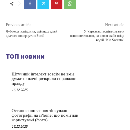
Previous article
Next article
Лубінець повідомив, скількох дітей
У Черкасах госпіталізували
вдалося повернути з Росії
неповнолітнього, на якого скоїв наїзд
водій “Kia Sorento”
ТОП новини
Штучний інтелект зовсім не вміє
думати: вчені розкрили справжню
правду
16.12.2025
Останнє оновлення зіпсувало
фотографії на iPhone: що помітили
користувачі (фото)
16.12.2025