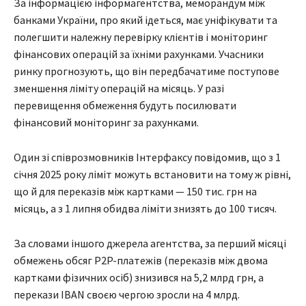
За інформацією інформагентства, меморандум між
банками України, про який ідеться, має уніфікувати та
полегшити належну перевірку клієнтів і моніторинг
фінансових операцій за їхніми рахунками. Учасники
ринку прогнозують, що він передбачатиме поступове
зменшення ліміту операцій на місяць. У разі
перевищення обмеження будуть посилювати
фінансовий моніторинг за рахунками.
Один зі співрозмовників Інтерфаксу повідомив, що з 1
січня 2025 року ліміт можуть встановити на тому ж рівні,
що й для переказів між картками — 150 тис. грн на
місяць, а з 1 липня обидва ліміти знизять до 100 тисяч.
За словами іншого джерела агентства, за перший місяці
обмежень обсяг P2P-платежів (переказів між двома
картками фізичних осіб) знизився на 5,2 млрд грн, а
перекази IBAN своєю чергою зросли на 4 млрд.