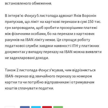
встановленого обмеження.
В інтерв'ю
Фокусу
5 листопада адвокат Яків Воронін
припускав, що ліміт на карткові перекази в сумі 150 тис.
грн запровадили, щоб зробити прозорішими платежі
між фізичними особами, бо на перекази з карткових
рахунків на IBAN ліміту немає. Це спрощує роботу
податкової служби: завдяки наявності ІПН у платіжних
документах у випадку переказу на IBAN можна виявляти
не задекларовані доходи.
Також 2 листопада
Фокус
з’ясував, чим відрізняється
IBAN-переказ від звичайного переказу за номером
картки та чи потрібно відправникам і отримувачам
коштів сплачувати податки.