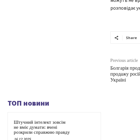
можуть не вр
розповідає у
Share
Previous article
Болгарія про
продажу росі
Україні
ТОП новини
Штучний інтелект зовсім
не вміє думати: вчені
розкрили справжню правду
16.12.2025