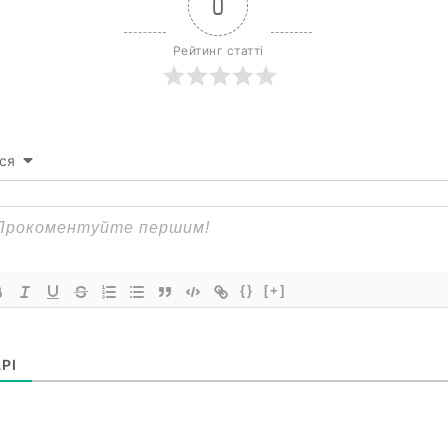
0
Рейтинг статті
ся
{}
[+]
РІ