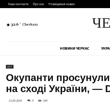
Наші контакти
Про нас
Розміщення новин
Ч
32.6
C
Cherkasy
НОВИНИ ЧЕРКАС
УКРА
СВІТ
Окупанти просунулис
на сході України, — 
13.09.2024
0
244