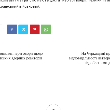
аховувати втрат, бо мають достатньо артилерії, техніки та ав
країнський військовий.
довжила переговори щодо
На Черкащині пр
йських ядерних реакторів
відповідальності нетвере
підробленими 