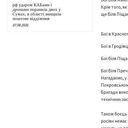
рф ударом КАБами і
Крім того, як
дронами поранила двох у
ще біля Піща
Сумах, в області знищила
поштове відділення
07.08.2026
Бої в Красно
Бої в Гродівц
Бої біля Піщ
Бої біля Пре
Нагадаємо, у 
Покровському
бригади вико
технічних зас
Також боєць 
росіян немає