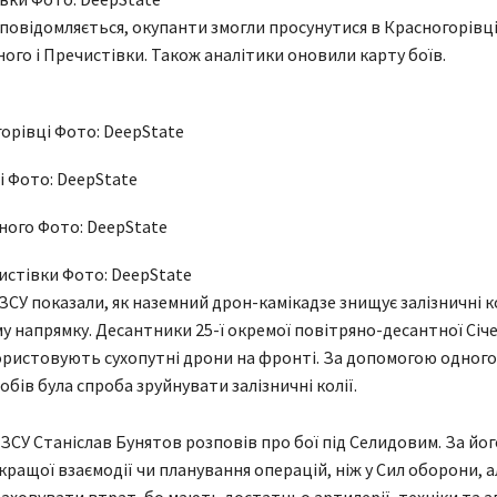
 повідомляється, окупанти змогли просунутися в Красногорівці,
ного і Пречистівки. Також аналітики оновили карту боїв.
горівці Фото: DeepState
і Фото: DeepState
аного Фото: DeepState
чистівки Фото: DeepState
ЗСУ показали, як наземний дрон-камікадзе знищує залізничні ко
 напрямку. Десантники 25-ї окремої повітряно-десантної Січ
ристовують сухопутні дрони на фронті. За допомогою одного 
обів була спроба зруйнувати залізничні колії.
ЗСУ Станіслав Бунятов розповів про бої під Селидовим. За йог
 кращої взаємодії чи планування операцій, ніж у Сил оборони, 