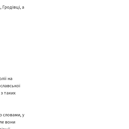
 Гродівці, а
лії на
еславської
з таких
о словами, у
але вони