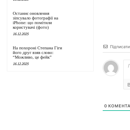
Останнє оновлення
зіпсувало фотографії на
iPhone: що помітили
користувачі (фото)
16.12.2025
Підписати
На похороні Степана Гіги
його друг взяв слово:
“Можливо, це фейк”
16.12.2025
0
КОМЕНТА