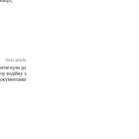
іації,
Next article
итягнули до
зу водійку з
документами