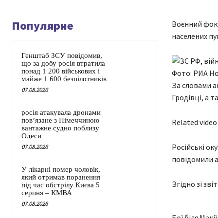
Популярне
Воєнний фоку
населених пун
Генштаб ЗСУ повідомив,
що за добу росія втратила
понад 1 200 військових і
Фото: РИА Но
майже 1 600 безпілотників
За словами ан
07.08.2026
Гродівці, а т
росія атакувала дронами
пов’язане з Німеччиною
Related video
вантажне судно поблизу
Одеси
Російські оку
07.08.2026
повідомили ан
У лікарні помер чоловік,
який отримав поранення
Згідно зі зві
під час обстрілу Києва 5
серпня – КМВА
07.08.2026
Бої біля Макі