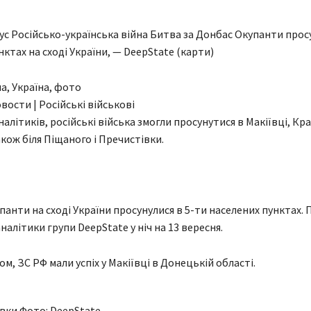
с Російсько-українська війна Битва за Донбас Окупанти просу
ктах на сході України, — DeepState (карти)
вости | Російські військові
алітиків, російські війська змогли просунутися в Макіївці, Кра
акож біля Піщаного і Пречистівки.
панти на сході України просунулися в 5-ти населених пунктах. 
алітики групи DeepState у ніч на 13 вересня.
том, ЗС РФ мали успіх у Макіївці в Донецькій області.
ївки Фото: DeepState