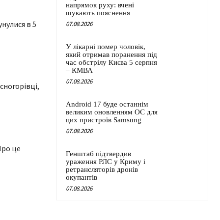
напрямок руху: вчені
шукають пояснення
нулися в 5
07.08.2026
У лікарні помер чоловік,
який отримав поранення під
час обстрілу Києва 5 серпня
– КМВА
07.08.2026
сногорівці,
Android 17 буде останнім
великим оновленням ОС для
цих пристроїв Samsung
07.08.2026
Про це
Генштаб підтвердив
ураження РЛС у Криму і
ретрансляторів дронів
окупантів
07.08.2026