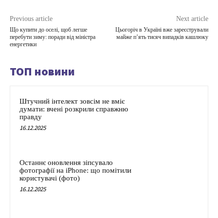
Previous article
Next article
Що купити до оселі, щоб легше
Цьогоріч в Україні вже зареєстрували
перебути зиму: поради від міністра
майже п’ять тисяч випадків кашлюку
енергетики
ТОП новини
Штучний інтелект зовсім не вміє
думати: вчені розкрили справжню
правду
16.12.2025
Останнє оновлення зіпсувало
фотографії на iPhone: що помітили
користувачі (фото)
16.12.2025