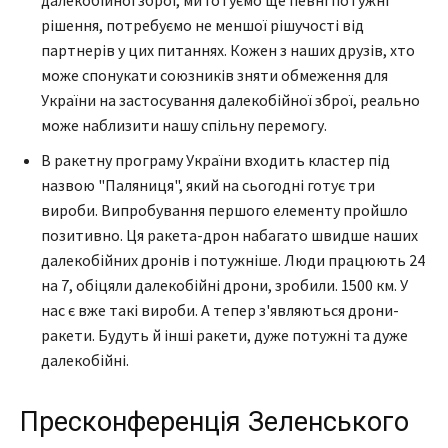
далекобійної зброї, ми готуємо ще певні потужні
рішення, потребуємо не меншої рішучості від
партнерів у цих питаннях. Кожен з наших друзів, хто
може спонукати союзників зняти обмеження для
України на застосування далекобійної зброї, реально
може наблизити нашу спільну перемогу.
В ракетну програму України входить кластер під
назвою "Паляниця", який на сьогодні готує три
вироби. Випробування першого елементу пройшло
позитивно. Ця ракета-дрон набагато швидше наших
далекобійних дронів і потужніше. Люди працюють 24
на 7, обіцяли далекобійні дрони, зробили. 1500 км. У
нас є вже такі вироби. А тепер з'являються дрони-
ракети. Будуть й інші ракети, дуже потужні та дуже
далекобійні.
Пресконференція Зеленського