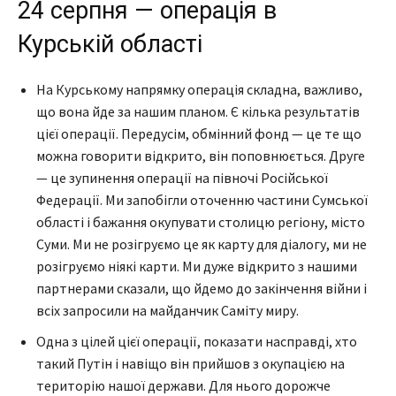
24 серпня — операція в
Курській області
На Курському напрямку операція складна, важливо,
що вона йде за нашим планом. Є кілька результатів
цієї операції. Передусім, обмінний фонд — це те що
можна говорити відкрито, він поповнюється. Друге
— це зупинення операції на півночі Російської
Федерації. Ми запобігли оточенню частини Сумської
області і бажання окупувати столицю регіону, місто
Суми. Ми не розігруємо це як карту для діалогу, ми не
розігруємо ніякі карти. Ми дуже відкрито з нашими
партнерами сказали, що йдемо до закінчення війни і
всіх запросили на майданчик Саміту миру.
Одна з цілей цієї операції, показати насправді, хто
такий Путін і навіщо він прийшов з окупацією на
територію нашої держави. Для нього дорожче