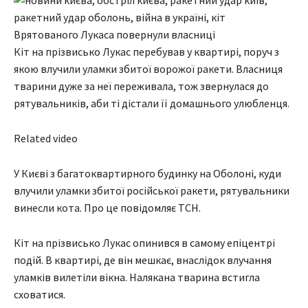
Врятованого Лукаса повернули власниці
Кіт на прізвисько Лукас перебував у квартирі, поруч з
якою влучили уламки збитої ворожої ракети. Власниця
тварини дуже за неї переживала, тож звернулася до
рятувальників, аби ті дістали її домашнього улюбленця.
Related video
У Києві з багатоквартирного будинку на Оболоні, куди
влучили уламки збитої російської ракети, рятувальники
винесли кота. Про це повідомляє ТСН.
Кіт на прізвисько Лукас опинився в самому епіцентрі
подій. В квартирі, де він мешкає, внаслідок влучання
уламків вилетіли вікна. Налякана тварина встигла
сховатися.