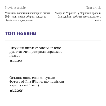
Previous article
Next article
Місячний посівний календар на липень
“Біжу за Міроша”: у Черкасах провели
2024: коли краще збирати плоди та
благодійний забіг на честь полеглого
обробляти від паразитів
воїна
ТОП новини
Штучний інтелект зовсім не вміє
думати: вчені розкрили справжню
правду
16.12.2025
Останнє оновлення зіпсувало
фотографії на iPhone: що помітили
користувачі (фото)
16.12.2025