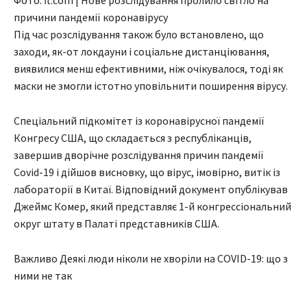
Фото: ft.com | Нове розслідування пролило світло на
причини пандемії коронавірусу
Під час розслідування також було встановлено, що
заходи, як-от локдауни і соціальне дистанціювання,
виявилися менш ефективними, ніж очікувалося, тоді як
маски не змогли істотно уповільнити поширення вірусу.
Спеціальний підкомітет із коронавірусної пандемії
Конгресу США, що складається з республіканців,
завершив дворічне розслідування причин пандемії
Covid-19 і дійшов висновку, що вірус, імовірно, витік із
лабораторії в Китаї. Відповідний документ опублікував
Джеймс Комер, який представляє 1-й конгрессіональний
округ штату в Палаті представників США.
Важливо Деякі люди ніколи не хворіли на COVID-19: що з
ними не так