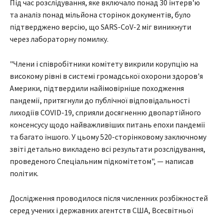
Під час розслідування, яке включало понад 30 інтерв'ю
та аналіз понад мільйона сторінок документів, було
підтверджено версію, що SARS-CoV-2 міг виникнути
через лабораторну помилку.
"Члени і співробітники комітету викрили корупцію на
високому рівні в системі громадської охорони здоров'я
Америки, підтвердили найімовірніше походження
пандемії, притягнули до публічної відповідальності
лиходіїв COVID-19, сприяли досягненню двопартійного
консенсусу щодо найважливіших питань епохи пандемії
та багато іншого. У цьому 520-сторінковому заключному
звіті детально викладено всі результати розслідування,
проведеного Спеціальним підкомітетом", — написав
політик.
Дослідження проводилося після численних розбіжностей
серед учених і державних агентств США, Всесвітньої