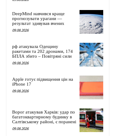
DeepMind навчився краще
прогнозувати урагани —
результат здивував вчених
09.08.2026
рф атакувала Одещину
ракетами та 202 дронами, 174
БПЛА збито – Повітряні сили
09.08.2026
Apple готує підвищення цін на
iPhone 17
09.08.2026
Ворог атакував Харків: удар по
багатоквартирному будинку в
Салтівському районі, є поранені
09.08.2026