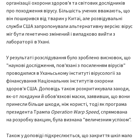
організації охорони здоров'я та світових дослідників
про походження вірусу. Більшість учених вважають, що
він поширився від тварин у Китаї, але розвідувальні
служби США запропонували альтернативну версію: вірус
міг бути генетично змінений і випадково вийти з
лабораторії в Ухані.
У результаті розслідування було зроблено висновок, що
"наукові дослідження, пов'язані з посиленням вірусів"
проводилися в Уханьському інституті вірусології за
фінансування Національних інститутів охорони
здоров'я США. Доповідь також розкритикувала заходи,
як-от локдауни й обов'язкові маски, заявивши, що вони
принесли більше шкоди, ніж користі, тоді як програма
президента Трампа
Operation Warp Speed
, спрямована
на розробку вакцин, була визнана "величезним успіхом".
Також у доповіді підкреслюється, що закриття шкіл мало