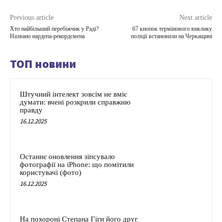
Previous article
Next article
Хто найбільший перебіжчик у Раді?
67 кнопок термінового виклику
Названо нардепа-рекордсмена
поліції встановили на Черкащині
ТОП новини
Штучний інтелект зовсім не вміє
думати: вчені розкрили справжню
правду
16.12.2025
Останнє оновлення зіпсувало
фотографії на iPhone: що помітили
користувачі (фото)
16.12.2025
На похороні Степана Гіги його друг