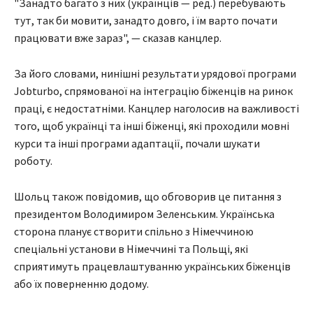
"Занадто багато з них (українців — ред.) перебувають
тут, так би мовити, занадто довго, і їм варто почати
працювати вже зараз", — сказав канцлер.
За його словами, нинішні результати урядової програми
Jobturbo, спрямованої на інтеграцію біженців на ринок
праці, є недостатніми. Канцлер наголосив на важливості
того, щоб українці та інші біженці, які проходили мовні
курси та інші програми адаптації, почали шукати
роботу.
Шольц також повідомив, що обговорив це питання з
президентом Володимиром Зеленським. Українська
сторона планує створити спільно з Німеччиною
спеціальні установи в Німеччині та Польщі, які
сприятимуть працевлаштуванню українських біженців
або їх поверненню додому.