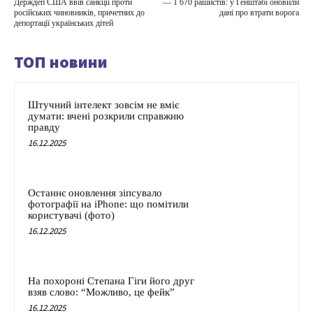
Держдеп США ввів санкції проти
— 1 670 рашистів: у Генштабі оновили
російських чиновників, причетних до
дані про втрати ворога
депортації українських дітей
ТОП новини
Штучний інтелект зовсім не вміє
думати: вчені розкрили справжню
правду
16.12.2025
Останнє оновлення зіпсувало
фотографії на iPhone: що помітили
користувачі (фото)
16.12.2025
На похороні Степана Гіги його друг
взяв слово: “Можливо, це фейк”
16.12.2025