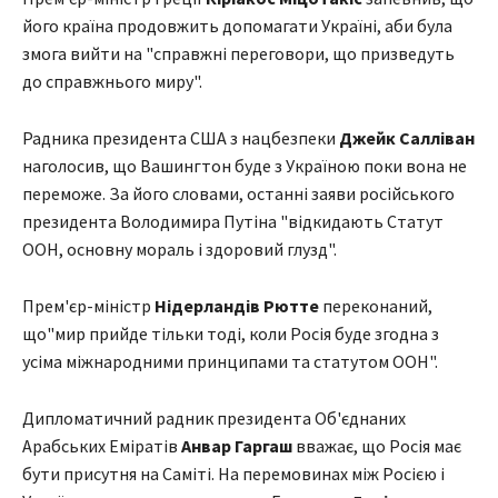
його країна продовжить допомагати Україні, аби була
змога вийти на "справжні переговори, що призведуть
до справжнього миру".
Радника президента США з нацбезпеки
Джейк Салліван
наголосив, що Вашингтон буде з Україною поки вона не
переможе. За його словами, останні заяви російського
президента Володимира Путіна "відкидають Статут
ООН, основну мораль і здоровий глузд".
Прем'єр-міністр
Нідерландів Рютте
переконаний,
що"мир прийде тільки тоді, коли Росія буде згодна з
усіма міжнародними принципами та статутом ООН".
Дипломатичний радник президента Об'єднаних
Арабських Еміратів
Анвар Гаргаш
вважає, що Росія має
бути присутня на Саміті. На перемовинах між Росією і