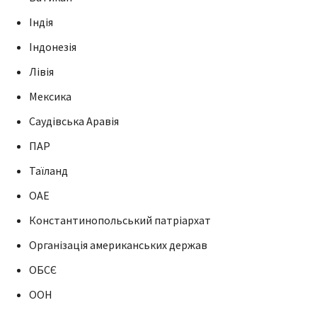
Індія
Індонезія
Лівія
Мексика
Саудівська Аравія
ПАР
Таїланд
ОАЕ
Константинопольський патріархат
Організація американських держав
ОБСЄ
ООН