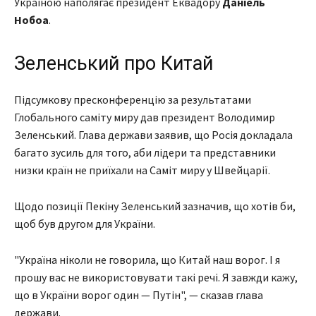
Україною наполягає президент Еквадору
Даніель
Нобоа
.
Зеленський про Китай
Підсумкову пресконференцію за результатами
Глобального саміту миру дав президент Володимир
Зеленський. Глава держави заявив, що Росія докладала
багато зусиль для того, аби лідери та представники
низки країн не приїхали на Саміт миру у Швейцарії.
Щодо позиції Пекіну Зеленський зазначив, що хотів би,
щоб був другом для України.
"Україна ніколи не говорила, що Китай наш ворог. І я
прошу вас не використовувати такі речі. Я завжди кажу,
що в України ворог один — Путін", — сказав глава
держави.