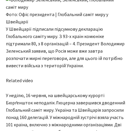
Фото: Офіс президента | Глобальний саміт миру у
Швейцарії
У Швейцарії підписали підсумкову декларацію
Глобального саміту миру. З 93-х країн комюніке
підтримали 80, з 8 організацій – 4. Президент Володимир
Зеленський заявив, що Росія може вже завтра
розпочати мирні переговори, але для цього їй потрібно
вивести війська з територій України.
Related video
У неділю, 16 червня, на швейцарському курорті
Бюрґеншток неподалік Люцерна завершився дводенний
Глобальний саміт миру. Україна та Швейцарія запросили
понад 160 делегацій. У міжнародній зустрічі взяла участь
101 країна, включно з міжнародними організаціями. Дві