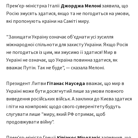
Прем'єр-міністрка Італії
Джорджа Мелоні
заявила, що
Росію змусять здатися, якщо та не погодиться на умови,
які пропонують країни на Саміті миру.
"Захищати Україну означає об’єднати усі зусилля
міжнародної спільноти для захисту України. Якщо Росія
не погодиться із цим, ми змусимо її здатися! Мир в
Україні не означає, що Україна повинна здатися, як
вважає Путін. Так не буде", — сказала Мелоні.
Президент Литви
Гітанас Науседа
вважає, що мир в
Україні може бути досягнутий лише за умови повного
виведення російських військ. А заклики до Києва здатися
і піти на компроміс щодо свого суверенітету будуть
слугувати лише "миру, який РФ отримає, щоб
продовжувати війну".
Прем'єр-міністр Греції
Кіріакос Міцотакіс
запевнив, що