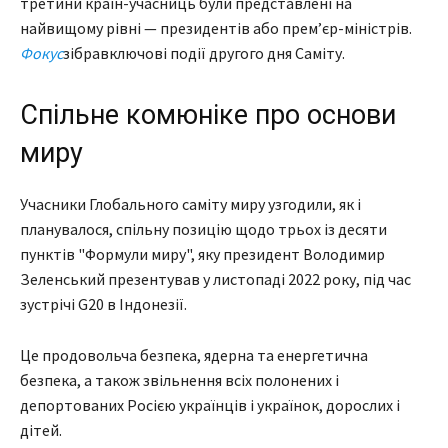
третини країн-учасниць були представлені на
найвищому рівні — президентів або прем’єр-міністрів.
Фокус
зібравключові події другого дня Саміту.
Спільне комюніке про основи
миру
Учасники Глобального саміту миру узгодили, як і
планувалося, спільну позицію щодо трьох із десяти
пунктів "Формули миру", яку президент Володимир
Зеленський презентував у листопаді 2022 року, під час
зустрічі G20 в Індонезії.
Це продовольча безпека, ядерна та енергетична
безпека, а також звільнення всіх полонених і
депортованих Росією українців і українок, дорослих і
дітей.