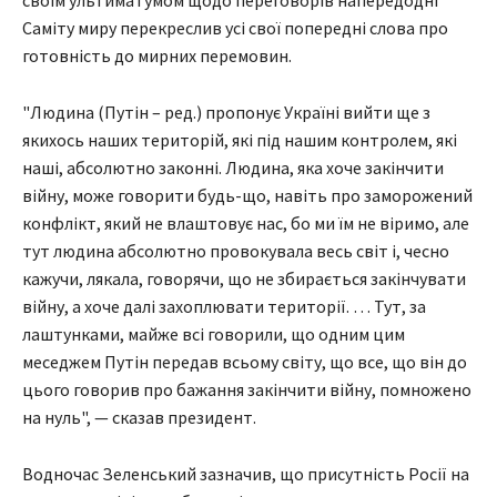
своїм ультиматумом щодо переговорів напередодні
Саміту миру перекреслив усі свої попередні слова про
готовність до мирних перемовин.
"Людина (Путін – ред.) пропонує Україні вийти ще з
якихось наших територій, які під нашим контролем, які
наші, абсолютно законні. Людина, яка хоче закінчити
війну, може говорити будь-що, навіть про заморожений
конфлікт, який не влаштовує нас, бо ми їм не віримо, але
тут людина абсолютно провокувала весь світ і, чесно
кажучи, лякала, говорячи, що не збирається закінчувати
війну, а хоче далі захоплювати території. … Тут, за
лаштунками, майже всі говорили, що одним цим
меседжем Путін передав всьому світу, що все, що він до
цього говорив про бажання закінчити війну, помножено
на нуль", — сказав президент.
Водночас Зеленський зазначив, що присутність Росії на