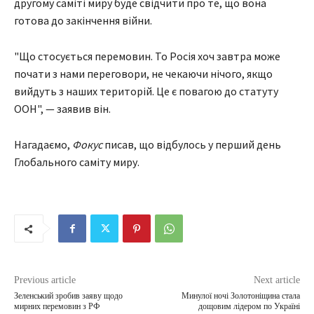
другому саміті миру буде свідчити про те, що вона
готова до закінчення війни.
"Що стосується перемовин. То Росія хоч завтра може
почати з нами переговори, не чекаючи нічого, якщо
вийдуть з наших територій. Це є повагою до статуту
ООН", — заявив він.
Нагадаємо,
Фокус
писав, що відбулось у перший день
Глобального саміту миру.
Previous article
Next article
Зеленський зробив заяву щодо
Минулої ночі Золотоніщина стала
мирних перемовин з РФ
дощовим лідером по Україні