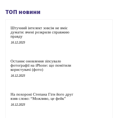
ТОП новини
Штучний інтелект зовсім не вміє
думати: вчені розкрили справжню
правду
16.12.2025
Останнє оновлення зіпсувало
фотографії на iPhone: що помітили
користувачі (фото)
16.12.2025
На похороні Степана Гіги його друг
взяв слово: “Можливо, це фейк”
16.12.2025