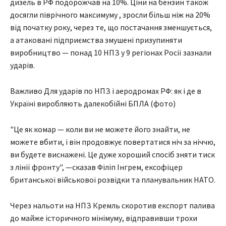
дизель в РФ подорожчав на 10%. Ціни на бензин також
досягли піврічного максимуму , зросли більш ніж на 20%
від початку року, через те, що постачання зменшується,
а атаковані підприємства змушені призупиняти
виробництво — понад 10 НПЗ у 9 регіонах Росії зазнали
ударів.
Важливо Для ударів по НПЗ і аеродромах РФ: як і де в
Україні виробляють далекобійні БПЛА (фото)
"Це як комар — коли ви не можете його знайти, не
можете вбити, і він продовжує повертатися ніч за ніччю,
ви будете виснажені. Це дуже хороший спосіб зняти тиск
з лінії фронту", —сказав Філіп Інгрем, ексофіцер
британської військової розвідки та планувальник НАТО.
Через нальоти на НПЗ Кремль скоротив експорт палива
до майже історичного мінімуму, відправивши трохи