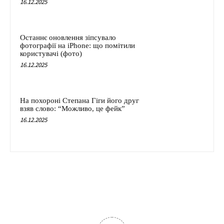
16.12.2025
Останнє оновлення зіпсувало
фотографії на iPhone: що помітили
користувачі (фото)
16.12.2025
На похороні Степана Гіги його друг
взяв слово: “Можливо, це фейк”
16.12.2025