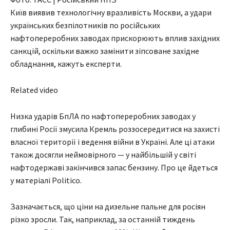
Київ виявив технологічну вразливість Москви, а удари
українських безпілотників по російських
нафтопереробних заводах прискорюють вплив західних
санкцій, оскільки важко замінити зіпсоване західне
обладнання, кажуть експерти.
Related video
Низка ударів БпЛА по нафтопереробних заводах у
глибині Росії змусила Кремль роззосередитися на захисті
власної території і ведення війни в Україні. Але ці атаки
також досягли неймовірного — у найбільшій у світі
нафтодержаві закінчився запас бензину. Про це йдеться
у матеріалі Politico.
Зазначається, що ціни на дизельне пальне для росіян
різко зросли. Так, наприклад, за останній тиждень