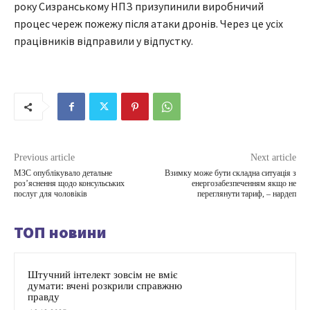
року Сизранському НПЗ призупинили виробничий
процес череж пожежу після атаки дронів. Через це усіх
працівників відправили у відпустку.
Previous article
Next article
МЗС опублікувало детальне
Взимку може бути складна ситуація з
роз’яснення щодо консульських
енергозабезпеченням якщо не
послуг для чоловіків
переглянути тариф, – нардеп
ТОП новини
Штучний інтелект зовсім не вміє
думати: вчені розкрили справжню
правду