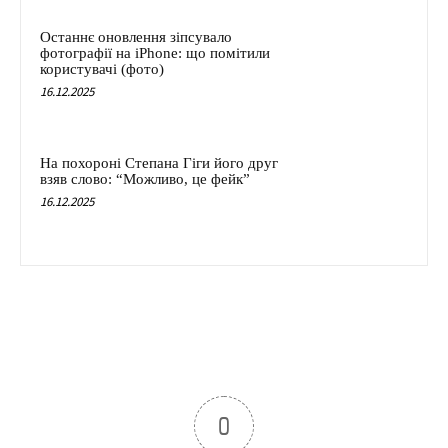
Останнє оновлення зіпсувало
фотографії на iPhone: що помітили
користувачі (фото)
16.12.2025
На похороні Степана Гіги його друг
взяв слово: “Можливо, це фейк”
16.12.2025
0