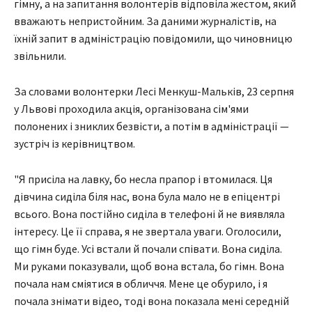
гімну, а на запитання волонтерів відповіла жестом, який
вважають непристойним. За даними журналістів, на
їхній запит в адміністрацію повідомили, що чиновницю
звільнили.
За словами волонтерки Лесі Менкуш-Мальків, 23 серпня
у Львові проходила акція, організована сім'ями
полонених і зниклих безвісти, а потім в адміністрації —
зустріч із керівництвом.
"Я присіла на лавку, бо несла прапор і втомилася. Ця
дівчина сиділа біля нас, вона була мало не в епіцентрі
всього. Вона постійно сиділа в телефоні й не виявляла
інтересу. Це її справа, я не звертала уваги. Оголосили,
що гімн буде. Усі встали й почали співати. Вона сиділа.
Ми руками показували, щоб вона встала, бо гімн. Вона
почала нам сміятися в обличчя. Мене це обурило, і я
почала знімати відео, тоді вона показала мені середній