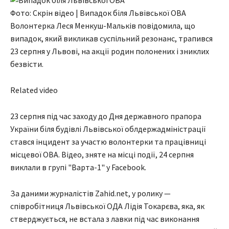
Фото: Скрін відео | Випадок біля Львівської ОВА
Волонтерка Леся Менкуш-Мальків повідомила, що
випадок, який викликав суспільний резонанс, трапився
23 серпня у Львові, на акції родин полонених і зниклих
безвісти.
Related video
23 серпня під час заходу до Дня державного прапора
України біля будівлі Львівської облдержадміністрації
стався інцидент за участю волонтерки та працівниці
місцевої ОВА. Відео, зняте на місці події, 24 серпня
виклали в групі "Варта-1" у Facebook.
За даними журналістів Zahid.net, у ролику —
співробітниця Львівської ОДА Лідія Токарєва, яка, як
стверджується, не встала з лавки під час виконання