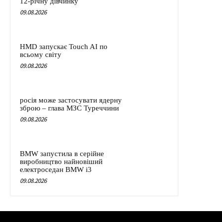
12-річну дівчинку
09.08.2026
HMD запускає Touch AI по
всьому світу
09.08.2026
росія може застосувати ядерну
зброю – глава МЗС Туреччини
09.08.2026
BMW запустила в серійне
виробництво найновіший
електроседан BMW i3
09.08.2026