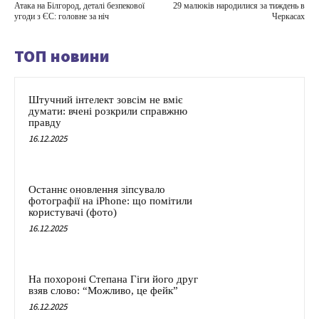
Атака на Білгород, деталі безпекової
29 малюків народилися за тиждень в
угоди з ЄС: головне за ніч
Черкасах
ТОП новини
Штучний інтелект зовсім не вміє
думати: вчені розкрили справжню
правду
16.12.2025
Останнє оновлення зіпсувало
фотографії на iPhone: що помітили
користувачі (фото)
16.12.2025
На похороні Степана Гіги його друг
взяв слово: “Можливо, це фейк”
16.12.2025