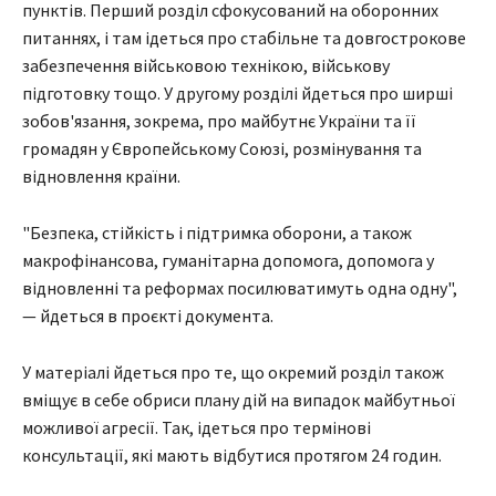
пунктів. Перший розділ сфокусований на оборонних
питаннях, і там ідеться про стабільне та довгострокове
забезпечення військовою технікою, військову
підготовку тощо. У другому розділі йдеться про ширші
зобов'язання, зокрема, про майбутнє України та її
громадян у Європейському Союзі, розмінування та
відновлення країни.
"Безпека, стійкість і підтримка оборони, а також
макрофінансова, гуманітарна допомога, допомога у
відновленні та реформах посилюватимуть одна одну",
— йдеться в проєкті документа.
У матеріалі йдеться про те, що окремий розділ також
вміщує в себе обриси плану дій на випадок майбутньої
можливої агресії. Так, ідеться про термінові
консультації, які мають відбутися протягом 24 годин.