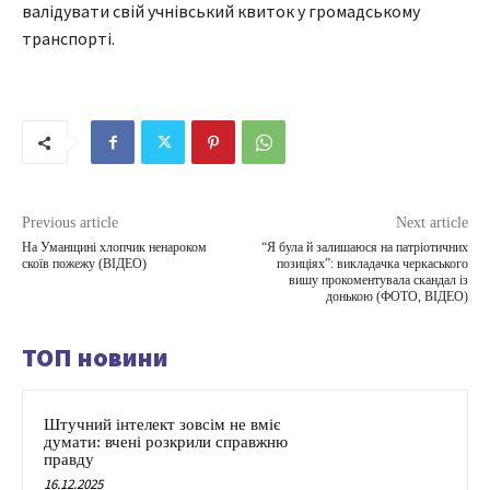
валідувати свій учнівський квиток у громадському
транспорті.
Previous article
Next article
На Уманщині хлопчик ненароком
“Я була й залишаюся на патріотичних
скоїв пожежу (ВІДЕО)
позиціях”: викладачка черкаського
вишу прокоментувала скандал із
донькою (ФОТО, ВІДЕО)
ТОП новини
Штучний інтелект зовсім не вміє
думати: вчені розкрили справжню
правду
16.12.2025