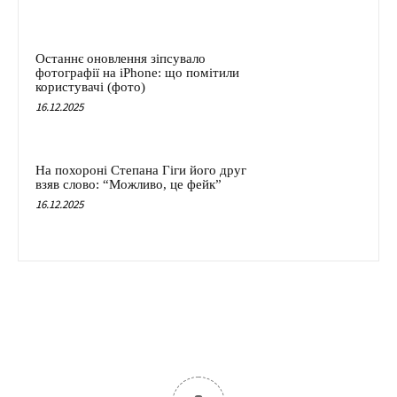
Останнє оновлення зіпсувало
фотографії на iPhone: що помітили
користувачі (фото)
16.12.2025
На похороні Степана Гіги його друг
взяв слово: “Можливо, це фейк”
16.12.2025