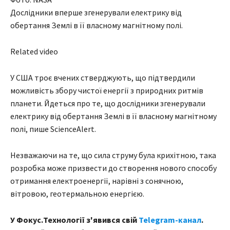
Дослідники вперше згенерували електрику від
обертання Землі в її власному магнітному полі.
Related video
У США троє вчених стверджують, що підтвердили
можливість збору чистої енергії з природних ритмів
планети. Йдеться про те, що дослідники згенерували
електрику від обертання Землі в її власному магнітному
полі, пише ScienceAlert.
Незважаючи на те, що сила струму була крихітною, така
розробка може призвести до створення нового способу
отримання електроенергії, нарівні з сонячною,
вітровою, геотермальною енергією.
У Фокус.Технології з'явився свій
Telegram-канал
.