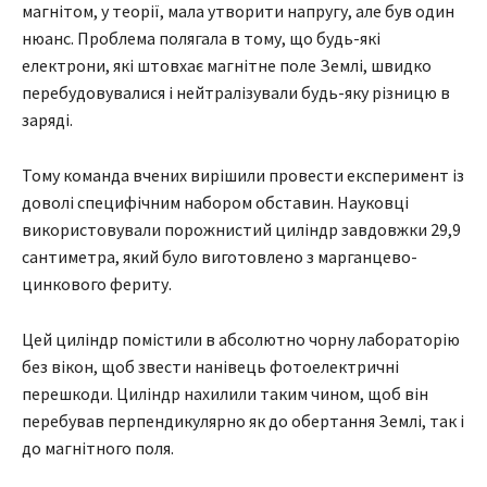
магнітом, у теорії, мала утворити напругу, але був один
нюанс. Проблема полягала в тому, що будь-які
електрони, які штовхає магнітне поле Землі, швидко
перебудовувалися і нейтралізували будь-яку різницю в
заряді.
Тому команда вчених вирішили провести експеримент із
доволі специфічним набором обставин. Науковці
використовували порожнистий циліндр завдовжки 29,9
сантиметра, який було виготовлено з марганцево-
цинкового фериту.
Цей циліндр помістили в абсолютно чорну лабораторію
без вікон, щоб звести нанівець фотоелектричні
перешкоди. Циліндр нахилили таким чином, щоб він
перебував перпендикулярно як до обертання Землі, так і
до магнітного поля.