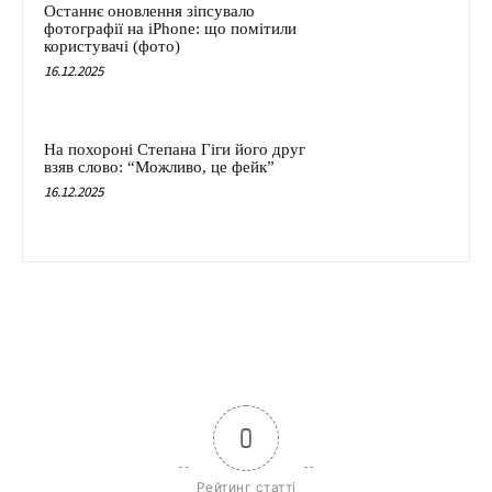
Останнє оновлення зіпсувало
фотографії на iPhone: що помітили
користувачі (фото)
16.12.2025
На похороні Степана Гіги його друг
взяв слово: “Можливо, це фейк”
16.12.2025
0
Рейтинг статті