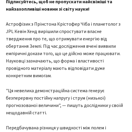
Підписуйтесь, щоб не пропускати найсвіжіші та
найзахопливіші новини зі світу науки!
Астрофізик з Прінстона Крістофер Чіба і планетолог з
JPL Кевін Хенд вирішили спростувати власне
твердження про те, що отримувати енергію від
обертання Землі. Під час дослідження вчені виявили
емпіричні докази того, що це дійсно може працювати.
Науковці зазначають, що форма і властивості
провідного матеріалу мають відповідати дуже
конкретним вимогам.
"Ця невелика демонстраційна система генерує
безперервну постійну напругу і струм (низької)
прогнозованої величини", — пишуть дослідники у своїй
нещодавній статті.
Передбачувана різниця у швидкості між полем і