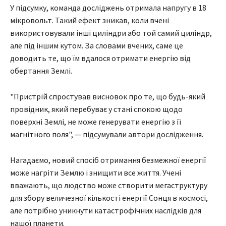
У підсумку, команда досліджень отримала напругу в 18
мікровольт. Такий ефект зникав, коли вчені
використовували інші циліндри або той самий циліндр,
але під іншим кутом. За словами вчених, саме це
доводить те, що їм вдалося отримати енергію від
обертання Землі.
"Пристрій спростував висновок про те, що будь-який
провідник, який перебуває у стані спокою щодо
поверхні Землі, не може генерувати енергію з її
магнітного поля", — підсумували автори дослідження.
Нагадаємо, новий спосіб отримання безмежної енергії
може нагріти Землю і знищити все життя. Учені
вважають, що людство може створити мегаструктуру
для збору величезної кількості енергії Сонця в космосі,
але потрібно уникнути катастрофічних наслідків для
нашої планети.