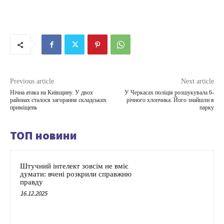
Previous article
Next article
Нічна атака на Київщину. У двох
У Черкасах поліція розшукувала 6-
районах сталося загорання складських
річного хлопчика. Його знайшли в
приміщень
парку
ТОП новини
Штучний інтелект зовсім не вміє
думати: вчені розкрили справжню
правду
16.12.2025