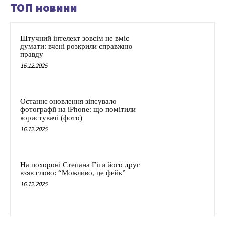
ТОП новини
Штучний інтелект зовсім не вміє
думати: вчені розкрили справжню
правду
16.12.2025
Останнє оновлення зіпсувало
фотографії на iPhone: що помітили
користувачі (фото)
16.12.2025
На похороні Степана Гіги його друг
взяв слово: “Можливо, це фейк”
16.12.2025