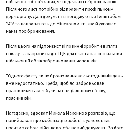
військовозобовʼязаних, які підлягають бронюванню.
Після чого лист потрібно відправити профільному
держоргану. Далі документи погоджують з Генштабом
ЗСУ та направляють до Мінекономіки, яке й ухвалює
наказ про бронювання.
Після цього на підприємстві повинні зробити витяг з
наказу та направити до ТЦК для взяття на спеціальний
військовий облік заброньованих чоловіків.
"Одного факту лише бронювання на сьогоднішній день
вже недостатньо. Треба, щоб всі заброньовані
працівники також були на спеціальному обліку, —
пояснив він.
Нагадаємо, адвокат Микола Максимов розповів, що
новий закон про мобілізацію зобовʼязує чоловіків
носити з собою військово-обліковий документ. За його